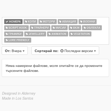
НОМЕРА
КОЛИ
МОТОРИ
АВИАЦИЯ
ВОЕННИ
SCRIPT HOOK
ТРАЙНЕРИ
МИСИИ
SKIN
ОБЛЕКЛА
ГРАФИКИ
JEWELLERY
ANIMATION
VEGETATION
LORE FRIENDLY
От:
Вчера
Сортирай по:
Последни версии
Няма намерени файлове, моля опитайте се да промените
търсените файлове.
Designed in Alderney
Made in Los Santos