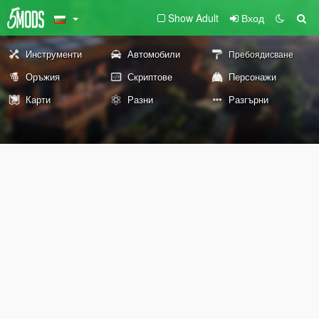
Show Adult
Вход
Инструменти
Автомобили
Пребоядисване
Оръжия
Скриптове
Персонажи
Карти
Разни
Разгърни