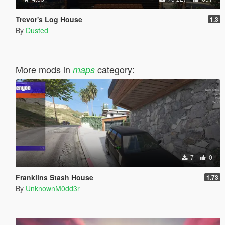
Trevor's Log House
1.3
By
Dusted
More mods in
category:
maps
7
0
Franklins Stash House
1.73
By
UnknownM0dd3r