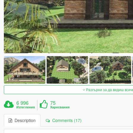
Разгърни за да видиш всич
6 996
75
Изтегления
Харесвания
Description
Comments (17)