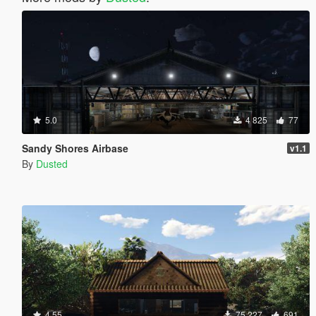
5.0
4 825
77
Sandy Shores Airbase
v1.1
By
Dusted
4.55
75 227
691