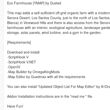
Eco Farmhouse [YMAP] by Dusted
This map adds a self-sufficient off-grid organic farm with a mode
Senora Desert, Los Santos County, just to the north of Los Santo
Blanca) in Vinewood Hills and there is also access from the Senor
farmhouse with an interior, ecological agriculture, landscape garde
storage, solar panels, wind turbine, and a gym in the garden.
[Requirements]
Download and install:
-ScriptHook V
-ScriptHook V.NET
-OpenIV
-Map Builder by OmegaKingMods
-Map Editor by Guadmaz with all the requirements
You can also install "Updated Object List For Map Editor" by A1Dr
Addon Installation instructions are in the "read me " file.
Have Fun!