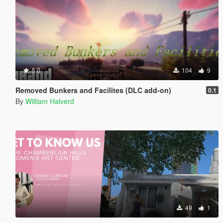
5.0
104
9
Removed Bunkers and Facilites (DLC add-on)
0.1
By
William Halverd
49
1