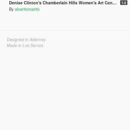
Denise Clinton's Chamberlain Hills Women's Art Center
1.0
By
alvaritomarito
Designed in Alderney
Made in Los Santos