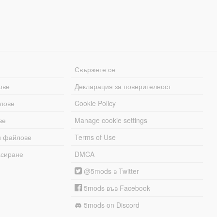
Свържете се
ове
Декларация за поверителност
лове
Cookie Policy
ве
Manage cookie settings
и файлове
Terms of Use
асиране
DMCA
@5mods в Twitter
5mods във Facebook
5mods on Discord