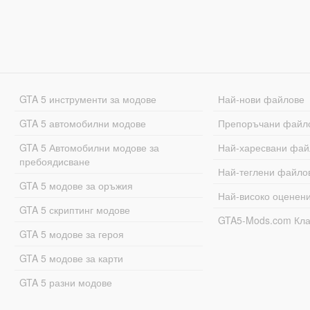
GTA 5 инструменти за модове
Най-нови файлове
GTA 5 автомобилни модове
Препоръчани файл
GTA 5 Автомобилни модове за
Най-харесвани фай
пребоядисване
Най-теглени файло
GTA 5 модове за оръжия
Най-високо оценен
GTA 5 скриптинг модове
GTA5-Mods.com Кл
GTA 5 модове за героя
GTA 5 модове за карти
GTA 5 разни модове