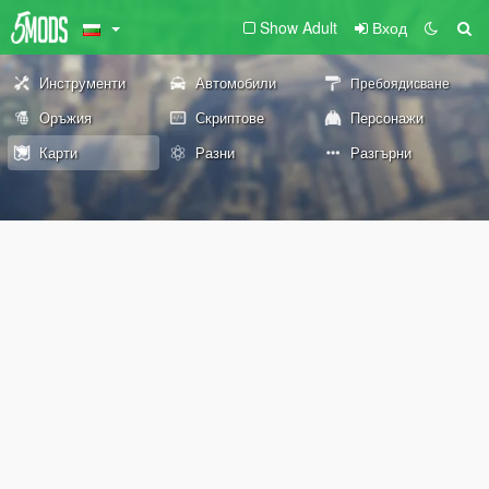
Show Adult
Вход
Инструменти
Автомобили
Пребоядисване
Оръжия
Скриптове
Персонажи
Карти
Разни
Разгърни