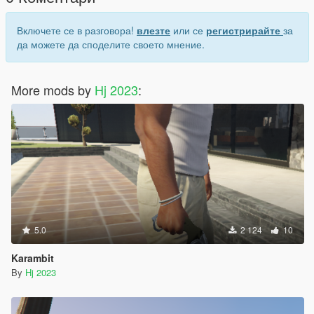
Включете се в разговора!
влезте
или се
регистрирайте
за
да можете да споделите своето мнение.
More mods by
Hj 2023
:
5.0
2 124
10
Karambit
By
Hj 2023