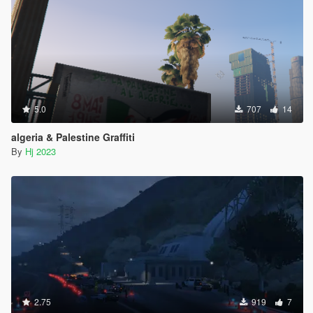
5.0
707
14
algeria & Palestine Graffiti
By
Hj 2023
2.75
919
7