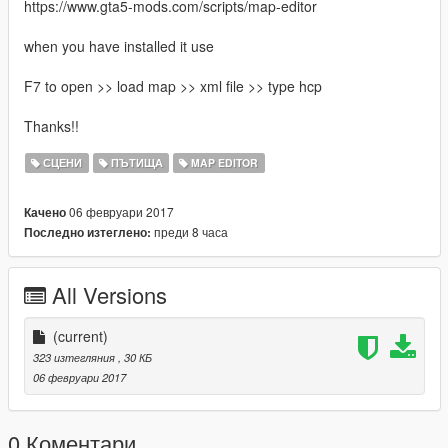
https://www.gta5-mods.com/scripts/map-editor
when you have installed it use
F7 to open >> load map >> xml file >> type hcp
Thanks!!
СЦЕНИ
ПЪТИЩА
MAP EDITOR
06 февруари 2017
Качено
преди 8 часа
Последно изтеглено:
All Versions
(current)
323 изтегляния
, 30 КБ
06 февруари 2017
0 Коментари