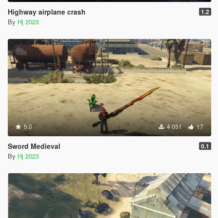
Highway airplane crash
1.2
By
Hj 2023
5.0
4 051
17
Sword Medieval
0.1
By
Hj 2023