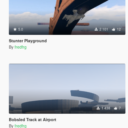
5.0
2 101
12
Stunter Playground
By
fredfrg
1 438
7
Bobsled Track at Airport
By
fredfrg