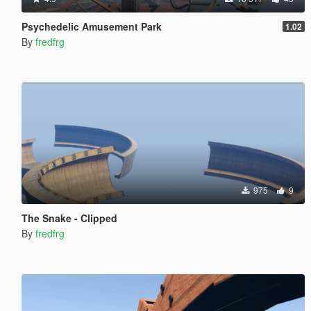
Psychedelic Amusement Park
1.02
By
fredfrg
975
9
The Snake - Clipped
By
fredfrg