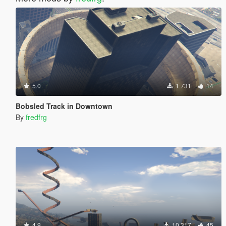
5.0
1 731
14
Bobsled Track in Downtown
By
fredfrg
4.9
10 317
45