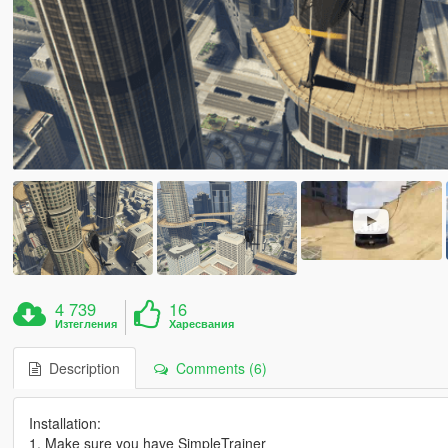
4 739
16
Изтегления
Харесвания
Description
Comments (6)
Installation:
1. Make sure you have SimpleTrainer