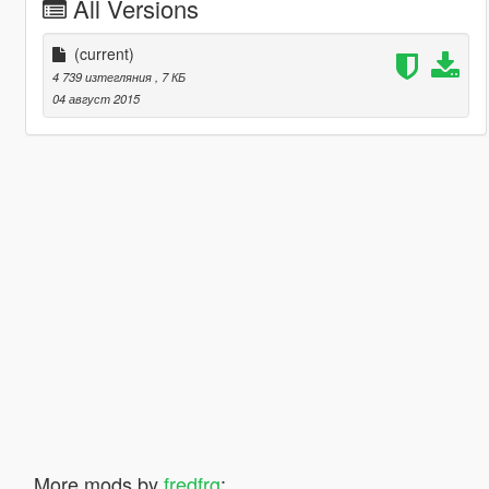
All Versions
(current)
4 739 изтегляния
, 7 КБ
04 август 2015
More mods by
fredfrg
: