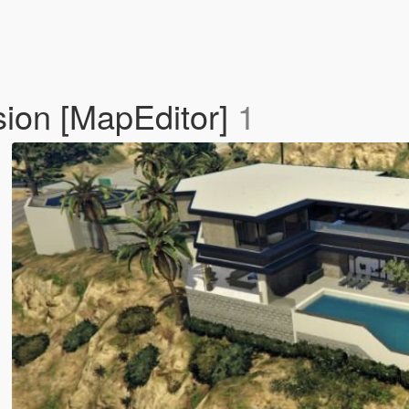
ion [MapEditor]
1