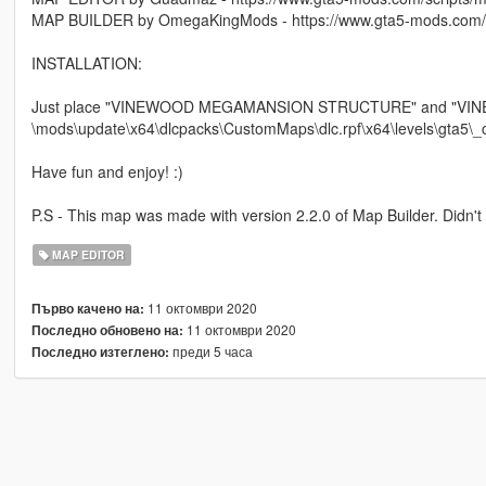
MAP BUILDER by OmegaKingMods - https://www.gta5-mods.com/t
INSTALLATION:
Just place "VINEWOOD MEGAMANSION STRUCTURE" and "VI
\mods\update\x64\dlcpacks\CustomMaps\dlc.rpf\x64\levels\gta5\
Have fun and enjoy! :)
P.S - This map was made with version 2.2.0 of Map Builder. Didn't not
MAP EDITOR
11 октомври 2020
Първо качено на:
11 октомври 2020
Последно обновено на:
преди 5 часа
Последно изтеглено: