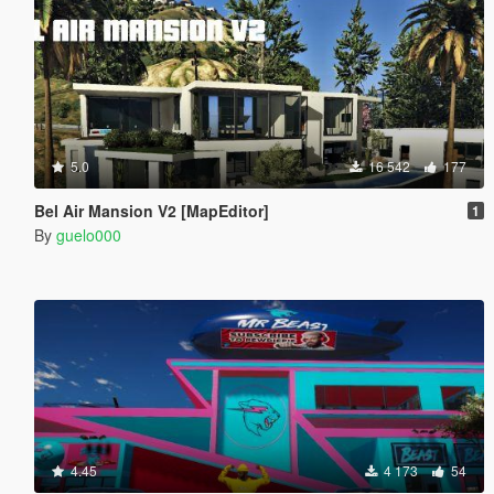
5.0
16 542
177
Bel Air Mansion V2 [MapEditor]
1
By
guelo000
4.45
4 173
54