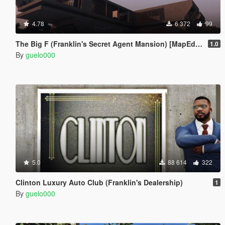
4.78
6 372
99
The Big F (Franklin's Secret Agent Mansion) [MapEditor]
1.0
By
guelo000
5.0
88 614
322
Clinton Luxury Auto Club (Franklin's Dealership)
1
By
guelo000