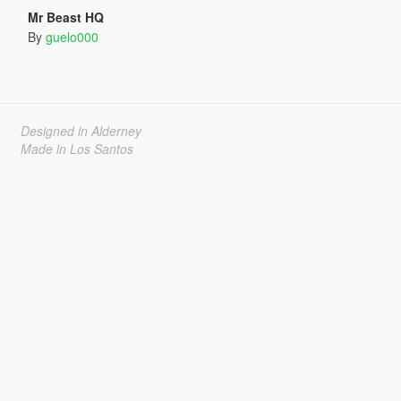
Mr Beast HQ
By
guelo000
Designed in Alderney
Made in Los Santos