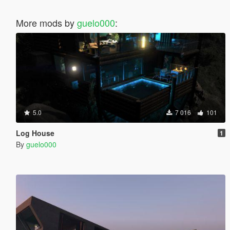
More mods by
guelo000
:
5.0
7 016
101
Log House
1
By
guelo000