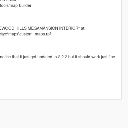
ools/map-builder
NEWOOD HILLS MEGAMANSION INTERIOR" at:
_citye\maps\custom_maps.rpf
ice that it just got updated to 2.2.2 but it should work just fine.