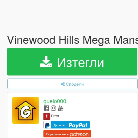
Vinewood Hills Mega Mans
Изтегли
Сподели
guelo000
Дарете с
Подкрепи ме в