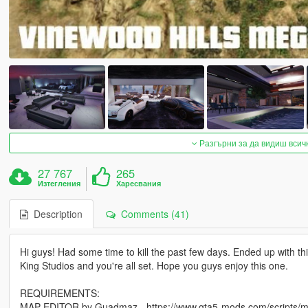
Разгърни за да видиш всич
27 767
265
Изтегления
Харесвания
Description
Comments (41)
Hi guys! Had some time to kill the past few days. Ended up with th
King Studios and you're all set. Hope you guys enjoy this one.
REQUIREMENTS:
MAP EDITOR by Guadmaz - https://www.gta5-mods.com/scripts/m