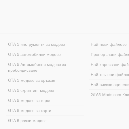
GTA 5 инструменти за модове
Най-нови файлове
GTA 5 автомобилни модове
Препоръчани файл
GTA 5 Автомобилни модове за
Най-харесвани фай
пребоядисване
Най-теглени файло
GTA 5 модове за оръжия
Най-високо оценен
GTA 5 скриптинг модове
GTA5-Mods.com Кл
GTA 5 модове за героя
GTA 5 модове за карти
GTA 5 разни модове