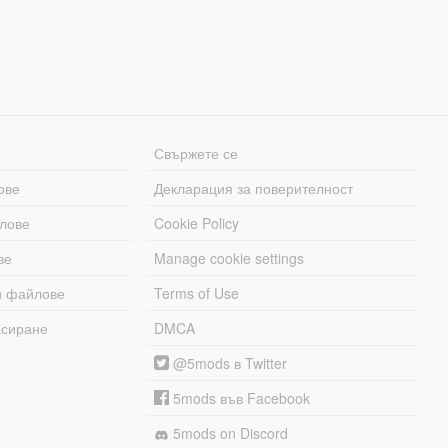
Свържете се
ове
Декларация за поверителност
лове
Cookie Policy
ве
Manage cookie settings
и файлове
Terms of Use
асиране
DMCA
@5mods в Twitter
5mods във Facebook
5mods on Discord