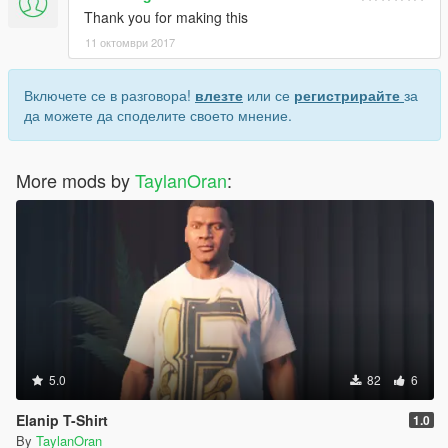
Thank you for making this
11 октомври 2017
Включете се в разговора!
влезте
или се
регистрирайте
за
да можете да споделите своето мнение.
More mods by
TaylanOran
:
5.0
82
6
Elanip T-Shirt
1.0
By
TaylanOran