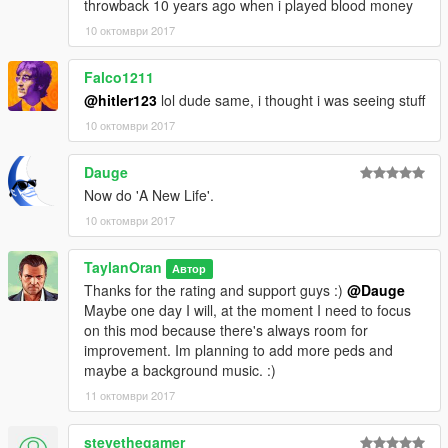
throwback 10 years ago when i played blood money
10 октомври 2017
Falco1211
@hitler123
lol dude same, i thought i was seeing stuff
10 октомври 2017
Dauge
Now do 'A New Life'.
10 октомври 2017
TaylanOran
Автор
Thanks for the rating and support guys :)
@Dauge
Maybe one day I will, at the moment I need to focus
on this mod because there's always room for
improvement. Im planning to add more peds and
maybe a background music. :)
11 октомври 2017
stevethegamer