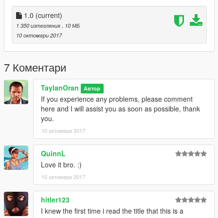
1.0
(current)
1 350 изтегляния
, 10 МБ
10 октомври 2017
7 Коментари
TaylanOran
Автор
If you experience any problems, please comment
here and I will assist you as soon as possible, thank
you.
10 октомври 2017
QuinnL
Love it bro. :)
10 октомври 2017
hitler123
I knew the first time i read the title that this is a