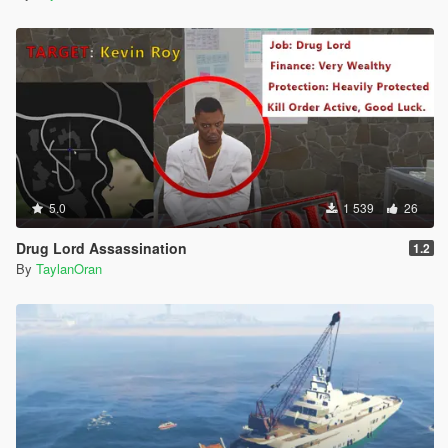
5.0
1 539
26
Drug Lord Assassination
1.2
By
TaylanOran