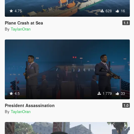
4.75
628
16
Plane Crash at Sea
1.1
By
TaylanOran
4.5
1 779
33
President Assassination
1.0
By
TaylanOran