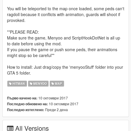
You will be teleported to the map once loaded, some peds can't
ragdoll because it conflicts with animation, guards will shoot if
provoked.
**PLEASE READ:
Make sure the game, Menyoo and ScriptHookDotNet is all up
to date before using the mod.
If you pause the game or push some peds, their animations
might stop so be careful**
How to install: Just drag/copy the 'menyooStuff' folder into your
GTA 5 folder.
HITMAN
MENYOO
MAP
10 октомври 2017
Първо качено на:
10 октомври 2017
Последно обновено на:
Преди 2 дена
Последно изтеглено:
All Versions