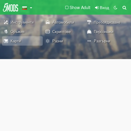
Show Adult
Вход
Инструменти
Автомобили
Пребоядисване
Оръжия
Скриптове
Персонажи
Карти
Разни
Разгърни