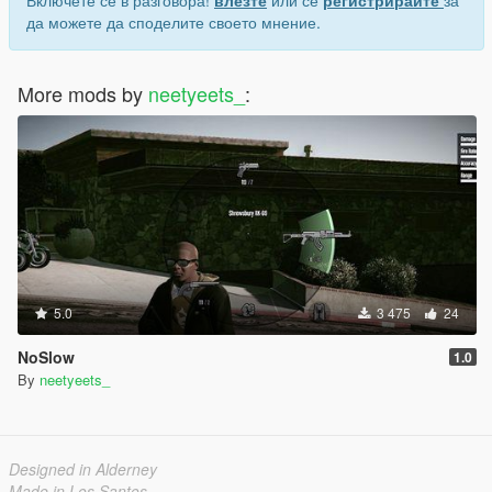
да можете да споделите своето мнение.
More mods by
neetyeets_
:
5.0
3 475
24
NoSlow
1.0
By
neetyeets_
Designed in Alderney
Made in Los Santos