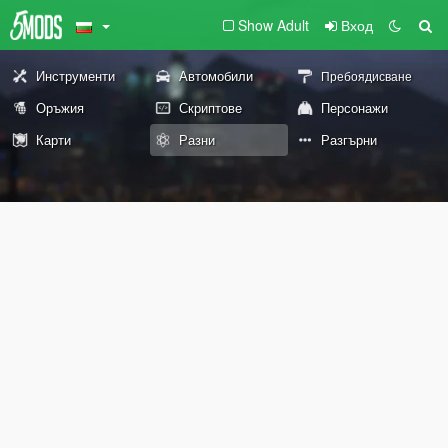
Show Adult
Вход
Инструменти
Автомобили
Пребоядисване
Оръжия
Скриптове
Персонажи
Карти
Разни
Разгърни