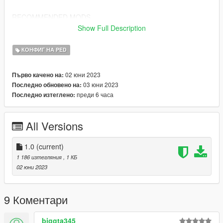
RECOMMENDED MODS
IV styled knockdowns
Show Full Description
https://www.gta5-mods.com/scripts/iv-style-knockdowns
Harder Fights (only use the pedbrawl style dont use
КОНФИГ НА PED
pedhealth.meta)
https://www.gta5-mods.com/misc/harderfights
02 юни 2023
Първо качено на:
03 юни 2023
Последно обновено на:
преди 6 часа
Последно изтеглено:
All Versions
1.0
(current)
1 186 изтегляния
, 1 КБ
02 юни 2023
9 Коментари
biggta345