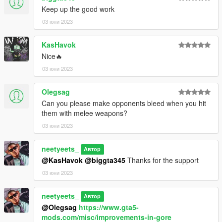
Keep up the good work
03 юни 2023
KasHavok
Nice🔥
03 юни 2023
Olegsag
Can you please make opponents bleed when you hit
them with melee weapons?
03 юни 2023
neetyeets_
Автор
@KasHavok
@biggta345
Thanks for the support
03 юни 2023
neetyeets_
Автор
@Olegsag
https://www.gta5-
mods.com/misc/improvements-in-gore