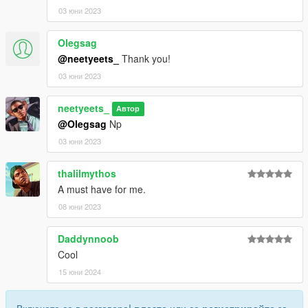
03 юни 2023
Olegsag
@neetyeets_
Thank you!
03 юни 2023
neetyeets_
Автор
@Olegsag
Np
03 юни 2023
thalilmythos
A must have for me.
08 юни 2023
Daddynnoob
Cool
15 юни 2024
Включете се в разговора!
влезте
или се
регистрирайте
за