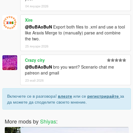
04 януари 2026
Xire
@BuBAoBuN
Export both files to .xml and use a tool
like Araxis Merge to (manually) parse and combine
the two.
25 януари 2026
Crazy city
@BuBAoBuN
bro you want? Scenario chat me
patreon and gmail
23 май 2026
Включете се в разговора!
влезте
или се
регистрирайте
за
да можете да споделите своето мнение.
More mods by
Shiyas
: