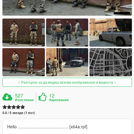
Разгърни за да видиш всички изображения и видеота
527
12
Изтегления
Харесвания
5.0 / 5 звезди (1 вот)
Hello .......................................... [x64a.rpf]