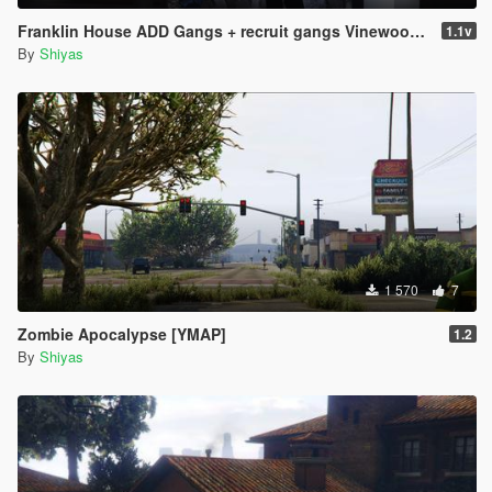
Franklin House ADD Gangs + recruit gangs Vinewoodhills east.[YMT]
1.1v
By
Shiyas
1 570
7
Zombie Apocalypse [YMAP]
1.2
By
Shiyas