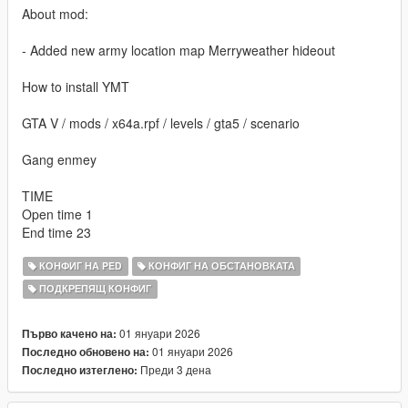
About mod:
- Added new army location map Merryweather hideout
How to install YMT
GTA V / mods / x64a.rpf / levels / gta5 / scenario
Gang enmey
TIME
Open time 1
End time 23
КОНФИГ НА PED
КОНФИГ НА ОБСТАНОВКАТА
ПОДКРЕПЯЩ КОНФИГ
01 януари 2026
Първо качено на:
01 януари 2026
Последно обновено на:
Преди 3 дена
Последно изтеглено: