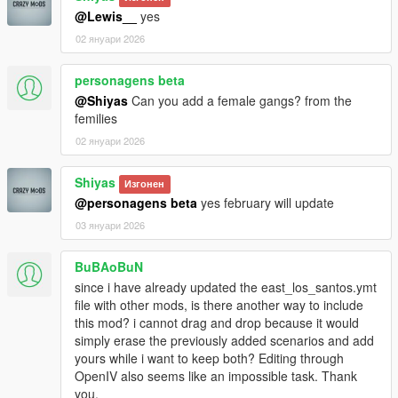
@Lewis__
yes
02 януари 2026
personagens beta
@Shiyas
Can you add a female gangs? from the
femilies
02 януари 2026
Shiyas
Изгонен
@personagens beta
yes february will update
03 януари 2026
BuBAoBuN
since i have already updated the east_los_santos.ymt
file with other mods, is there another way to include
this mod? i cannot drag and drop because it would
simply erase the previously added scenarios and add
yours while i want to keep both? Editing through
OpenIV also seems like an impossible task. Thank
you.