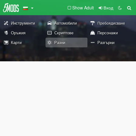
Show Adult
Вход
Инструменти
Автомобили
Пребоядисване
Оръжия
Скриптове
Персонажи
Карти
Разни
Разгърни