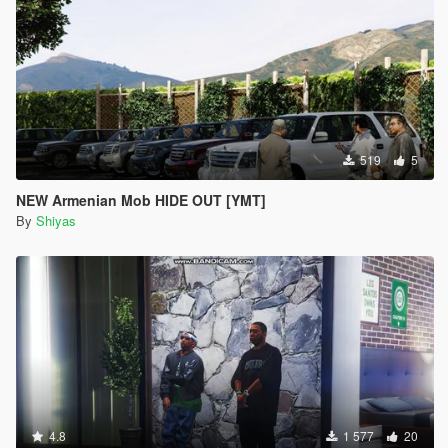
519
5
NEW Armenian Mob HIDE OUT [YMT]
By
Shiyas
4.8
1 577
20