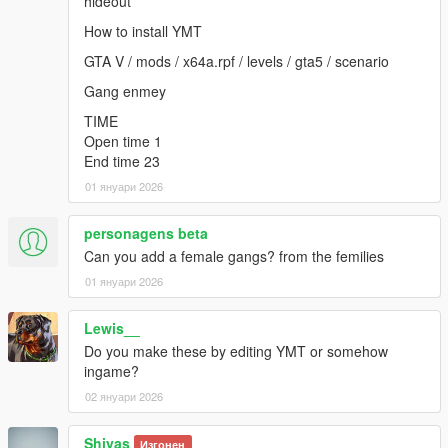
hideout
How to install YMT
GTA V / mods / x64a.rpf / levels / gta5 / scenario
Gang enmey
TIME
Open time 1
End time 23
01 януари 2026
personagens beta
Can you add a female gangs? from the femilies
01 януари 2026
Lewis__
Do you make these by editing YMT or somehow
ingame?
02 януари 2026
Shiyas
Изгонен