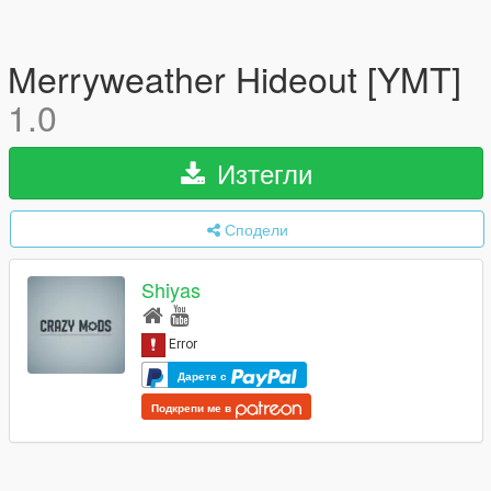
Merryweather Hideout [YMT]
1.0
Изтегли
Сподели
Shiyas
Дарете с
Подкрепи ме в