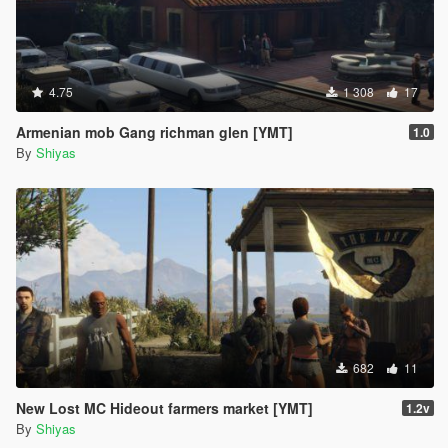
4.75
1 308
17
Armenian mob Gang richman glen [YMT]
1.0
By
Shiyas
682
11
New Lost MC Hideout farmers market [YMT]
1.2v
By
Shiyas