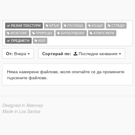
РАЗНИ ТЕКСТУРИ
КРЪВ
ПЪТИЩА
КЪЩИ
СГРАДИ
ФЛАГОВЕ
ПРИРОДА
БИЛБОРДОВЕ
АТМОСФЕРА
ПРЕДМЕТИ
HUD
От:
Вчера
Сортирай по:
Последни качвания
Няма намерени файлове, моля опитайте се да промените
търсените файлове.
Designed in Alderney
Made in Los Santos