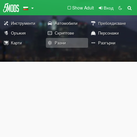
Show Adult
Вход
Инструменти
Автомобили
Пребоядисване
Оръжия
Скриптове
Персонажи
Карти
Разни
Разгърни