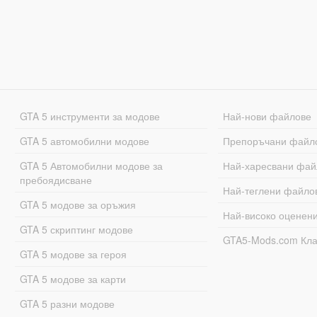
GTA 5 инструменти за модове
Най-нови файлове
GTA 5 автомобилни модове
Препоръчани файл
GTA 5 Автомобилни модове за
Най-харесвани фай
пребоядисване
Най-теглени файло
GTA 5 модове за оръжия
Най-високо оценен
GTA 5 скриптинг модове
GTA5-Mods.com Кл
GTA 5 модове за героя
GTA 5 модове за карти
GTA 5 разни модове