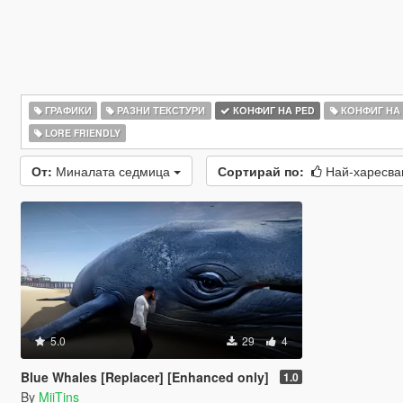
ГРАФИКИ
РАЗНИ ТЕКСТУРИ
КОНФИГ НА PED
КОНФИГ НА
LORE FRIENDLY
От:
Миналата седмица
Сортирай по:
Най-харесв
5.0
29
4
Blue Whales [Replacer] [Enhanced only]
1.0
By
MiiTins