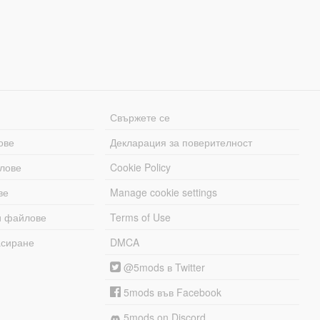
Свържете се
ове
Декларация за поверителност
лове
Cookie Policy
ве
Manage cookie settings
и файлове
Terms of Use
асиране
DMCA
@5mods в Twitter
5mods във Facebook
5mods on Discord