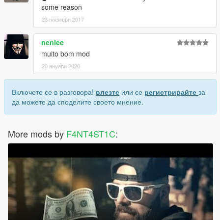
some reason
23 ноември 2017
nenlee
muito bom mod
20 януари 2020
Включете се в разговора!
влезте
или се
регистрирайте
за
да можете да споделите своето мнение.
More mods by
F4NT4ST1C
: