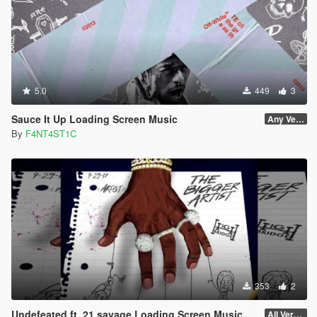
5.0
449
3
Sauce It Up Loading Screen Music
Any Version
By
F4NT4ST1C
353
2
Undefeated ft. 21 savage Loading Screen Music
All Versions