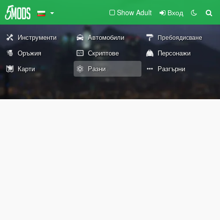
Show Adult
Вход
Инструменти
Автомобили
Пребоядисване
Оръжия
Скриптове
Персонажи
Карти
Разни
Разгърни