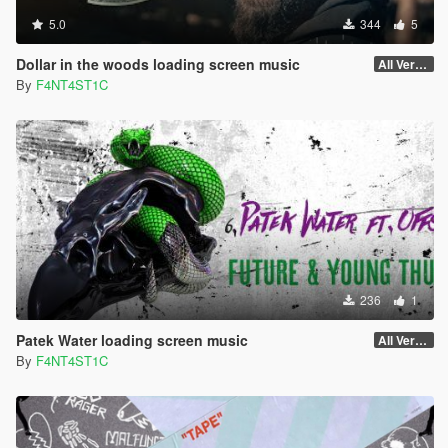
5.0
344
5
Dollar in the woods loading screen music
All Versions
By
F4NT4ST1C
236
1
Patek Water loading screen music
All Versions
By
F4NT4ST1C