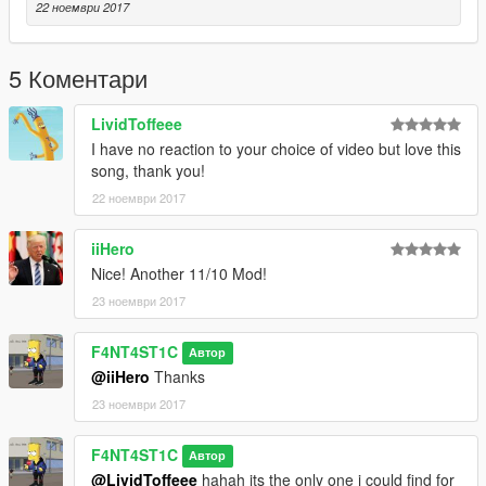
22 ноември 2017
5 Коментари
LividToffeee
I have no reaction to your choice of video but love this
song, thank you!
22 ноември 2017
iiHero
Nice! Another 11/10 Mod!
23 ноември 2017
F4NT4ST1C
Автор
@iiHero
Thanks
23 ноември 2017
F4NT4ST1C
Автор
@LividToffeee
hahah its the only one i could find for