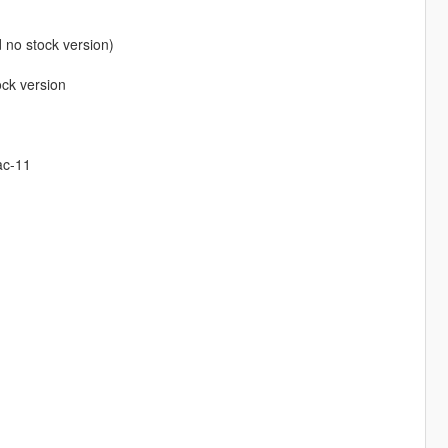
 no stock version)
ock version
ac-11