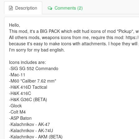
Description
Comments (2)
Hello,
This mod, it's a BIG PACK which edit hud icons of mod "Pickup", wit
All others mods, weapons icons from me, require this mod: https:
because it's easy to make icons with attachments. I hope they will
I'm sorry for my bad english.
Icons includes are:
-SIG SG 552 Commando
-Mac-11
-M60 "Caliber 7.62 mm"
-H&K 416D Tactical
-H&K 416C
-H&K G36C (BETA)
-Glock
-Colt M4
-ASP Baton
-Kalachnikov - AK-47
-Kalachnikov - AK-74U
-Kalachnikov - AKM (BETA)