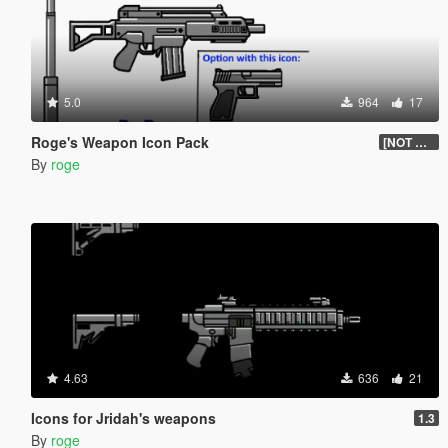
5.0
964
17
Roge's Weapon Icon Pack
[NOT UPDATES]
By
roge
4.63
636
21
Icons for Jridah's weapons
1.3
By
roge