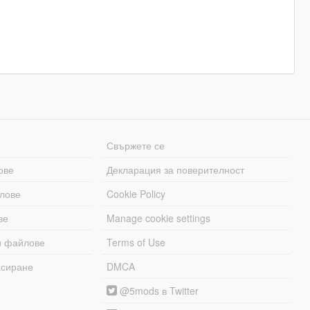
Свържете се
ове
Декларация за поверителност
лове
Cookie Policy
ве
Manage cookie settings
и файлове
Terms of Use
асиране
DMCA
@5mods в Twitter