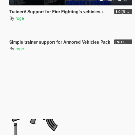
TrainerV Support for Fire Fighting's vehicles + PANICO TOTAL's mods
1.0 [NOT UPDATES]
By
roge
339
5
Simple trainer support for Armored Vehicles Pack
[NOT UPDATES]
By
roge