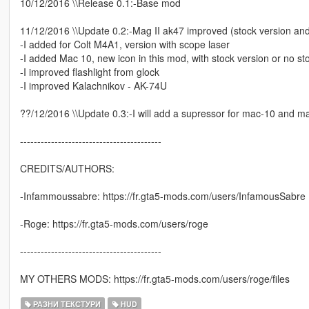
10/12/2016 \\Release 0.1:-Base mod
11/12/2016 \\Update 0.2:-Mag II ak47 improved (stock version and
-I added for Colt M4A1, version with scope laser
-I added Mac 10, new icon in this mod, with stock version or no st
-I improved flashlight from glock
-I improved Kalachnikov - AK-74U
??/12/2016 \\Update 0.3:-I will add a supressor for mac-10 and m
-----------------------------------------
CREDITS/AUTHORS:
-Infammoussabre: https://fr.gta5-mods.com/users/InfamousSabre
-Roge: https://fr.gta5-mods.com/users/roge
-----------------------------------------
MY OTHERS MODS: https://fr.gta5-mods.com/users/roge/files
РАЗНИ ТЕКСТУРИ
HUD