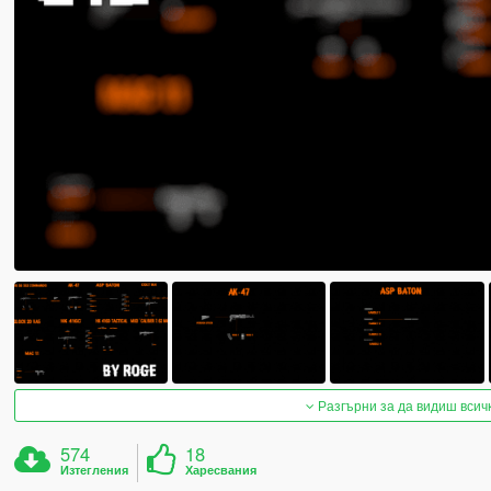
Разгърни за да видиш всич
574
18
Изтегления
Харесвания