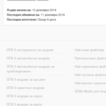
10 декември 2016
Първо качено на:
11 декември 2016
Последно обновено на:
Преди 9 дена
Последно изтеглено:
GTA 5 инструменти за модове
Най-нови файлове
GTA 5 автомобилни модове
Препоръчани файл
GTA 5 Автомобилни модове за
Най-харесвани фай
пребоядисване
Най-теглени файло
GTA 5 модове за оръжия
Най-високо оценен
GTA 5 скриптинг модове
GTA5-Mods.com Кл
GTA 5 модове за героя
GTA 5 модове за карти