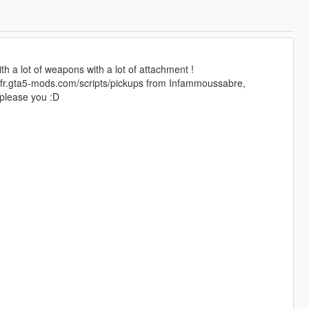
h a lot of weapons with a lot of attachment !
//fr.gta5-mods.com/scripts/pickups from Infammoussabre,
 please you :D