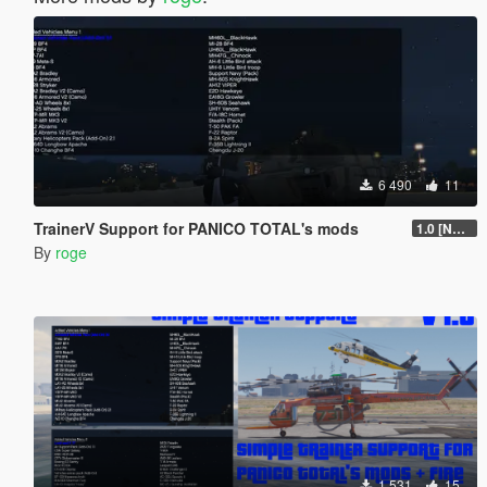
6 490
11
TrainerV Support for PANICO TOTAL's mods
1.0 [NOT UPDATES]
By
roge
1 531
15