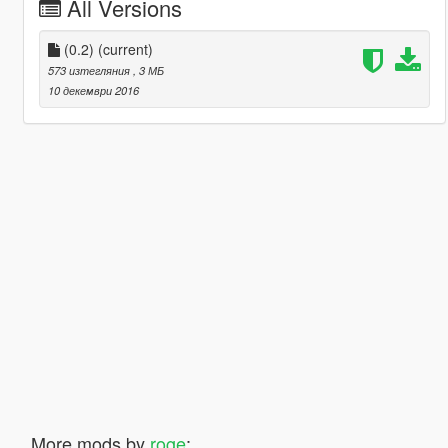
All Versions
(0.2)
(current)
573 изтегляния
, 3 МБ
10 декември 2016
More mods by
roge
: