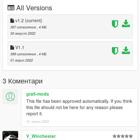
All Versions
v1.2
(current)
397 изтегляния
, 4 МБ
30 август 2022
V1.1
399 изтегляния
, 4 МБ
01 април 2022
3 Коментари
gta5-mods
This file has been approved automatically. If you think
this file should not be here for any reason please
report it.
01 април 2022
V_Winchester