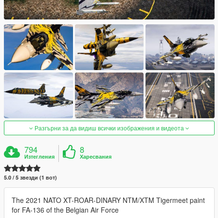
Разгърни за да видиш всички изображения и видеота
794
8
Изтегления
Харесвания
5.0 / 5 звезди (1 вот)
The 2021 NATO XT-ROAR-DINARY NTM/XTM Tigermeet paint
for FA-136 of the Belgian Air Force