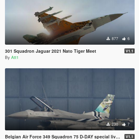
877
6
301 Squadron Jaguar 2021 Nato Tiger Meet
V1.1
By
Att1
230
7
Belgian Air Force 349 Squadron 75 D-DAY special livery
V1.1