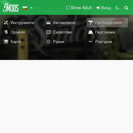
Show Adult
Вход
Инструменти
Автомобили
Пребоядисване
Оръжия
Скриптове
Персонажи
Карти
Разни
Разгърни