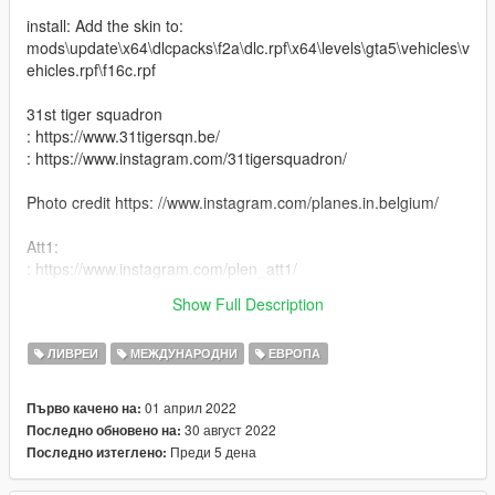
install: Add the skin to:
mods\update\x64\dlcpacks\f2a\dlc.rpf\x64\levels\gta5\vehicles\v
ehicles.rpf\f16c.rpf
31st tiger squadron
: https://www.31tigersqn.be/
: https://www.instagram.com/31tigersquadron/
Photo credit https: //www.instagram.com/planes.in.belgium/
Att1:
: https://www.instagram.com/plen_att1/
: https://discord.gg/CxZ854Bg7b
Show Full Description
: https://nl.gta5-mods.com/users/Att1
ЛИВРЕИ
МЕЖДУНАРОДНИ
ЕВРОПА
01 април 2022
Първо качено на:
30 август 2022
Последно обновено на:
Преди 5 дена
Последно изтеглено: