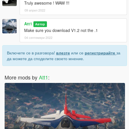
Truly awesome ! WAW !!!
09 април 2022
Att1
Автор
Make sure you download V1.2 not the .1
04 септември 2022
Включете се в разговора!
влезте
или се
регистрирайте
за
да можете да споделите своето мнение.
More mods by
Att1
: