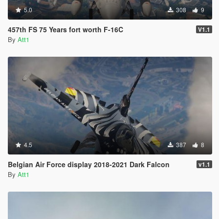
5.0
308
9
457th FS 75 Years fort worth F-16C
V1.1
By
Att1
4.5
387
8
Belgian Air Force display 2018-2021 Dark Falcon
v1.1
By
Att1