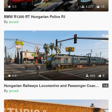
5.0
4 277
15
BMW R1200 RT Hungarian Police PJ
By
jezus9
5.0
845
8
Hungarian Railways Locomotive and Passenger Coaches
1.0
By
jezus9