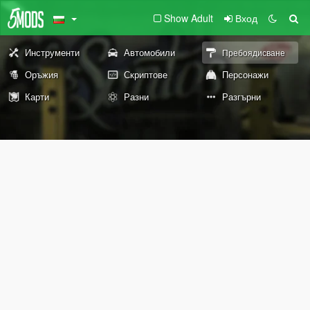
Show Adult
Вход
Инструменти
Автомобили
Пребоядисване
Оръжия
Скриптове
Персонажи
Карти
Разни
Разгърни