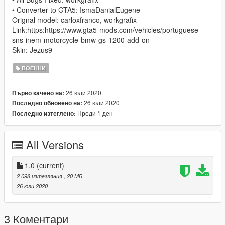
• Converter to GTA5: IsmaDanialEugene
Orignal model: carloxfranco, workgrafix
Link:https:https://www.gta5-mods.com/vehicles/portuguese-
sns-inem-motorcycle-bmw-gs-1200-add-on
Skin: Jezus9
ВОЕННИ
26 юли 2020
Първо качено на:
26 юли 2020
Последно обновено на:
Преди 1 ден
Последно изтеглено:
All Versions
1.0
(current)
2 098 изтегляния
, 20 МБ
26 юли 2020
3 Коментари