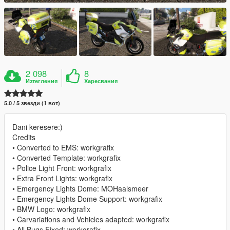
2 098
8
Изтегления
Харесвания
5.0 / 5 звезди (1 вот)
Dani keresere:)
Credits
• Converted to EMS: workgrafix
• Converted Template: workgrafix
• Police Light Front: workgrafix
• Extra Front Lights: workgrafix
• Emergency Lights Dome: MOHaalsmeer
• Emergency Lights Dome Support: workgrafix
• BMW Logo: workgrafix
• Carvariations and Vehicles adapted: workgrafix
• All Bugs Fixed: workgrafix