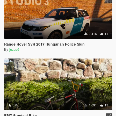
3 416
11
Range Rover SVR 2017 Hungarian Police Skin
By
jezus9
5.0
1 691
13
BMX Sunday! Bike
1.0