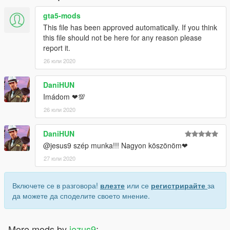
gta5-mods
This file has been approved automatically. If you think
this file should not be here for any reason please
report it.
26 юли 2020
DaniHUN
Imádom ❤💯
26 юли 2020
DaniHUN
@jesus9 szép munka!!! Nagyon köszönöm❤
27 юли 2020
Включете се в разговора!
влезте
или се
регистрирайте
за
да можете да споделите своето мнение.
More mods by
jezus9
: