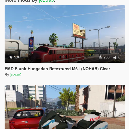
5.0
266
6
EMD F-unit Hungarian Retextured M61 (NOHAB) Clear
By
jezus9