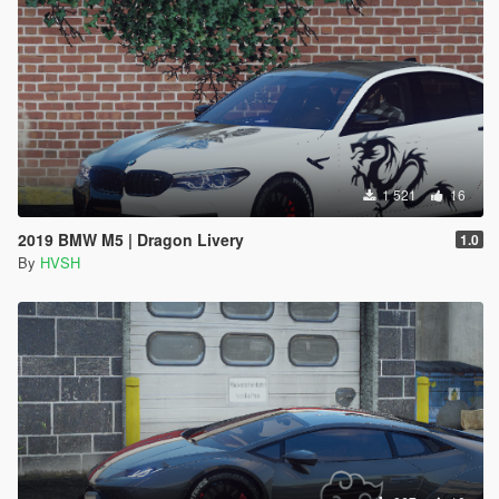
1 521
16
2019 BMW M5 | Dragon Livery
1.0
By
HVSH