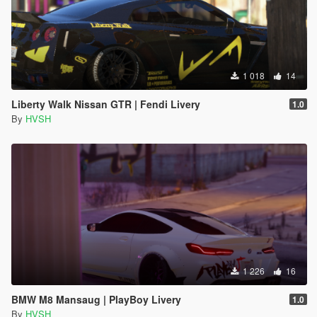
1 018
14
Liberty Walk Nissan GTR | Fendi Livery
1.0
By
HVSH
1 226
16
BMW M8 Mansaug | PlayBoy Livery
1.0
By
HVSH