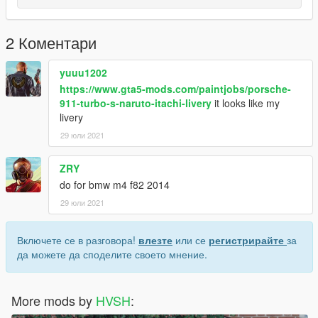
2 Коментари
yuuu1202
https://www.gta5-mods.com/paintjobs/porsche-
911-turbo-s-naruto-itachi-livery
it looks like my
livery
29 юли 2021
ZRY
do for bmw m4 f82 2014
29 юли 2021
Включете се в разговора!
влезте
или се
регистрирайте
за
да можете да споделите своето мнение.
More mods by
HVSH
: