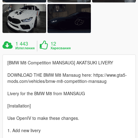
1 443
12
Изтегления
Харесвания
[BMW M8 Competition MANSAUG] AKATSUKI LIVERY
DOWNLOAD THE BMW M8 Mansaug here: https://www.gta5-
mods.com/vehicles/bmw-m8-competition-mansaug
Livery for the BMW M8 from MANSAUG
[Installation]
Use OpenIV to make these changes.
1. Add new livery