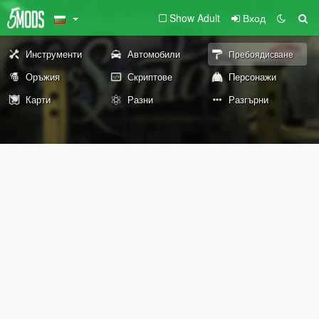
Show Adult
Вход
Инструменти
Автомобили
Пребоядисване
Оръжия
Скриптове
Персонажи
Карти
Разни
Разгърни