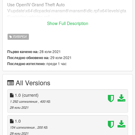
Use OpenIV Grand Theft Auto
V\update\x64\dlcpacks\mansm8\mansm8\dlc.rpf\x64\levels\gta
5\vehicles\vehicles.rpf\
Show Full Description
Drag the "livery" folder map into mansm8.ytd
ЛИВРЕИ
28 юли 2021
Първо качено на:
29 юли 2021
Последно обновено на:
преди 1 час
Последно изтеглено:
All Versions
1.0
(current)
1 292 изтегляния
, 400 КБ
28 юли 2021
1.0
154 изтегляния
, 200 КБ
28 юли 2021