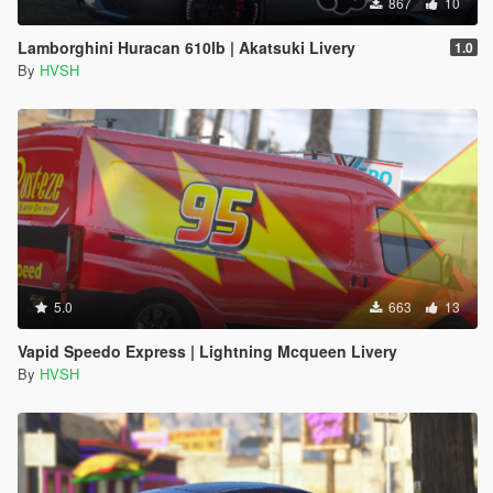
867
10
Lamborghini Huracan 610lb | Akatsuki Livery
1.0
By
HVSH
5.0
663
13
Vapid Speedo Express | Lightning Mcqueen Livery
By
HVSH