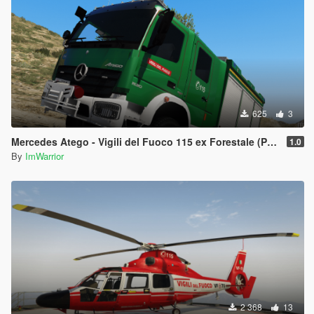
625
3
Mercedes Atego - Vigili del Fuoco 115 ex Forestale (Paintjob | FiveM)
1.0
By
ImWarrior
2 368
13