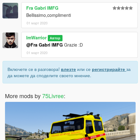
Fra Gabri IMFG
Bellissimo,complimenti
01 март 2020
ImWarrior
Автор
@Fra Gabri IMFG
Grazie :D
01 март 2020
Включете се в разговора!
влезте
или се
регистрирайте
за
да можете да споделите своето мнение.
More mods by
75Livree
: