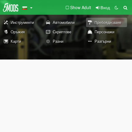
Show Adult
Вход
Инструменти
Автомобили
Пребоядисване
Оръжия
Скриптове
Персонажи
Карти
Разни
Разгърни