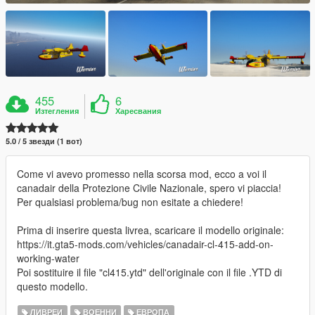
455
6
Изтегления
Харесвания
5.0 / 5 звезди (1 вот)
Come vi avevo promesso nella scorsa mod, ecco a voi il
canadair della Protezione Civile Nazionale, spero vi piaccia!
Per qualsiasi problema/bug non esitate a chiedere!
Prima di inserire questa livrea, scaricare il modello originale:
https://it.gta5-mods.com/vehicles/canadair-cl-415-add-on-
working-water
Poi sostituire il file "cl415.ytd" dell'originale con il file .YTD di
questo modello.
ЛИВРЕИ
ВОЕННИ
ЕВРОПА