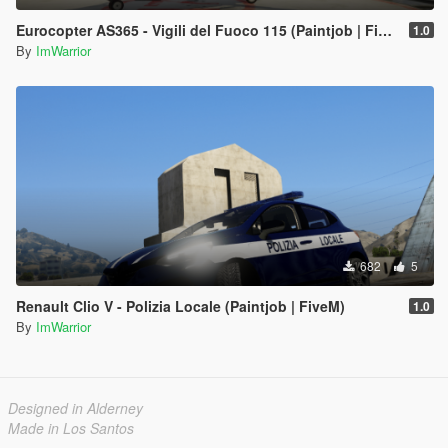
Eurocopter AS365 - Vigili del Fuoco 115 (Paintjob | FiveM)
1.0
By
ImWarrior
682
5
Renault Clio V - Polizia Locale (Paintjob | FiveM)
1.0
By
ImWarrior
Designed in Alderney
Made in Los Santos