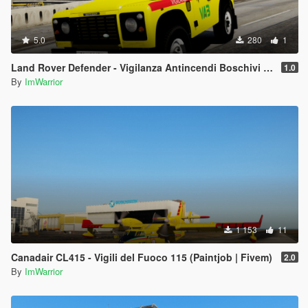
5.0
280
1
Land Rover Defender - Vigilanza Antincendi Boschivi VAB (Paintjob | FiveM)
1.0
By
ImWarrior
1 153
11
Canadair CL415 - Vigili del Fuoco 115 (Paintjob | Fivem)
2.0
By
ImWarrior