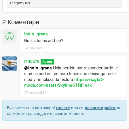
11 април 2021
*PUEDES VER ESTE VIDEO DE YOUTUBE DE COMO
INSTALAR VEHICULOS ADD ON : https://youtu.be/SErXyA-
roQk
2 Коментари
•••••••••••••••••••••••••••••••••••••••••••••••••••••••••••••••••
indio_grana
No los tenes add-on?
Argentine Presidential Helicopter (paintjobs)
23 юли 2021
•••••••••••••••••••••••••••••••••••••••••••••••••••••••••••••••••
r140278
Автор
Install Path :: Mods / Update / X64 / Dlcpacks / vh60n / Dlc.rpf /
@indio_grana
Hola perdón por responder tarde, el
X64 / Levels / Gta5 / Vehicles.rpf
mod es add on, primero tenes que descargar este
mod y remplazar la textura
https://es.gta5-
Download the original file first and then replace: https://es.gta5-
mods.com/users/SkylineGTRFreak
mods.com/vehicles/vh-60n-whitehawk-marine-one
07 август 2021
Credits:
Включете се в разговора!
влезте
или се
регистрирайте
за
H-60N Whitehawk manufactured by SkylineGTRFreak
да можете да споделите своето мнение.
https://es.gta5-mods.com/users/SkylineGTRFreak