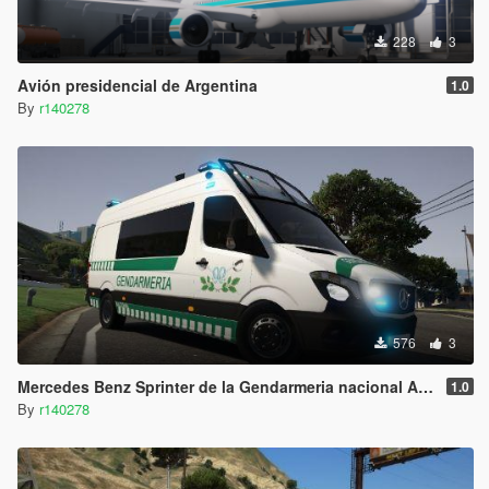
228
3
Avión presidencial de Argentina
1.0
By
r140278
576
3
Mercedes Benz Sprinter de la Gendarmeria nacional Argentina
1.0
By
r140278