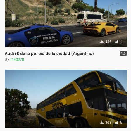
436
1
Audi r8 de la policía de la ciudad (Argentina)
1.0
By
r140278
363
5