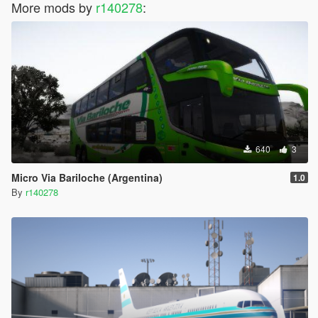
Photos: ezecasa2000
More mods by
r140278
:
https://es.gta5-mods.com/users/ezecasa2000
•••••••••••••••••••••••••••••••••••••••••••••••••••••••••••••••••
*** YOU WILL NEED THIS, OTHERWISE THE GAME WILL
CLOSE
1) https://www.gta5-mods.com/tools/packfile-limit-adjuster
2) https://www.gta5-mods.com/tools/heap-limit-adjuster-600-
640
3
mb-of-heap
Micro Via Bariloche (Argentina)
1.0
3) https://es.gta5-mods.com/misc/gta-5-gameconfig-300-cars
By
r140278
* YOU CAN SEE THIS YOUTUBE VIDEO ON HOW TO INSTALL
VEHICLES ADD ON: https://youtu.be/SErXyA-roQk
•••••••••••••••••••••••••••••••••••••••••••••••••••••••••••••••••