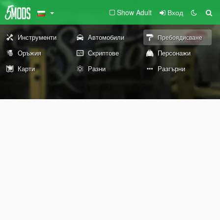
Show Adult
Вход
Инструменти
Автомобили
Пребоядисване
Оръжия
Скриптове
Персонажи
Карти
Разни
Разгърни