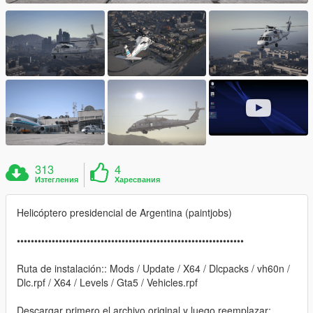
313
4
Изтегления
Харесвания
Helicóptero presidencial de Argentina (paintjobs)
•••••••••••••••••••••••••••••••••••••••••••••••••••••••••••••••••
Ruta de instalación:: Mods / Update / X64 / Dlcpacks / vh60n /
Dlc.rpf / X64 / Levels / Gta5 / Vehicles.rpf
Descargar primero el archivo original y luego reemplazar: