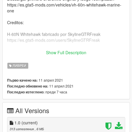
https://es.gta5-mods.com/vehicles/vh-60n-whitehawk-marine-
one
Creditos:
H-60N Whitehawk fabricado por SkylineGTRFreak
https://es.gta5-mods.com/users/SkylineGTRFreak
Fotos: ezecasa2000
Show Full Description
https://es.gta5-mods.com/users/ezecasa2000
ЛИВРЕИ
•••••••••••••••••••••••••••••••••••••••••••••••••••••••••••••••••
11 април 2021
Първо качено на:
***NECESITARÁS ESTO, DE LO CONTRARIO EL JUEGO SE
11 април 2021
Последно обновено на:
CERRARÁ
преди 7 часа
Последно изтеглено:
1) https://www.gta5-mods.com/tools/packfile-limit-adjuster
All Versions
2) https://www.gta5-mods.com/tools/heap-limit-adjuster-600-
mb-of-heap
1.0
(current)
3) https://es.gta5-mods.com/misc/gta-5-gameconfig-300-cars
313 изтегляния
, 6 МБ