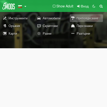
Show Adult
Вход
Инструменти
Автомобили
Пребоядисване
Оръжия
Скриптове
Персонажи
Карти
Разни
Разгърни