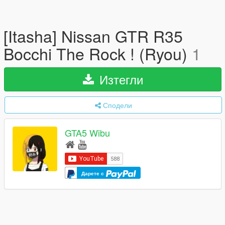
[Itasha] Nissan GTR R35
Bocchi The Rock ! (Ryou)
1
Изтегли
Сподели
GTA5 Wibu
Дарете с