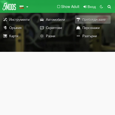
Show Adult
Вход
Инструменти
Автомобили
Пребоядисване
Оръжия
Скриптове
Персонажи
Карти
Разни
Разгърни