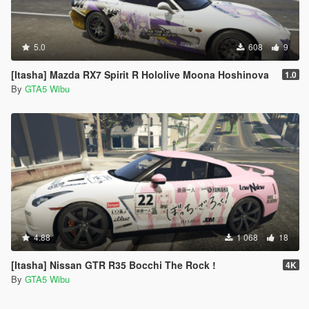
5.0
608
9
[Itasha] Mazda RX7 Spirit R Hololive Moona Hoshinova
1.0
By
GTA5 Wibu
4.88
1 068
18
[Itasha] Nissan GTR R35 Bocchi The Rock !
4K
By
GTA5 Wibu