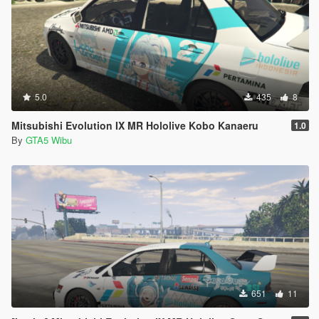
5.0
435
8
Mitsubishi Evolution IX MR Hololive Kobo Kanaeru
1.0
By
GTA5 Wibu
651
11