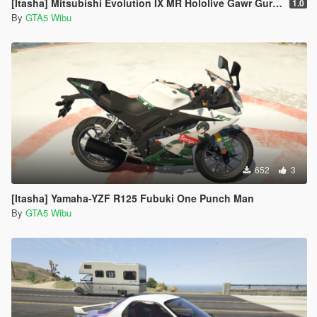
[Itasha] Mitsubishi Evolution IX MR Hololive Gawr Gura 4K
1.0
By
GTA5 Wibu
652
3
[Itasha] Yamaha-YZF R125 Fubuki One Punch Man
By
GTA5 Wibu