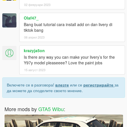
02 февруари 2023
Olaf47_
Bang buat tutorial cara install add on dan livery di
tiktok bang
06 април 2023
krazyja5on
Is there any way you can make your livery’s for the
Y97y model pleaseeee? Love the paint jobs
15 август 2023
Включете се в разговора!
влезте
или се
регистрирайте
за
да можете да споделите своето мнение.
More mods by
GTA5 Wibu
: