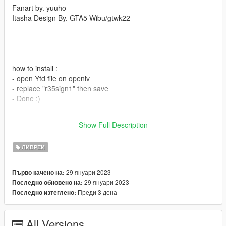
Fanart by. yuuho
Itasha Design By. GTA5 Wibu/gtwk22
--------------------------------------------------------------------------------
--------------------
how to install :
- open Ytd file on openiv
- replace "r35sign1" then save
- Done :)
you can req itasha car DM me on Tiktok/@gtwk22 cause i don't
Show Full Description
have instagram or just comment on the files.
ЛИВРЕИ
29 януари 2023
Първо качено на:
29 януари 2023
Последно обновено на:
Преди 3 дена
Последно изтеглено:
All Versions