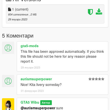
1
(current)
604 изтегляния
, 2 МБ
29 януари 2023
5 Коментари
gta5-mods
This file has been approved automatically. If you think
this file should not be here for any reason please
report it.
29 януари 2023
autismsuperpower
Nice! Kita livery someday?
01 февруари 2023
GTA5 Wibu
Автор
@autismsuperpower
sure