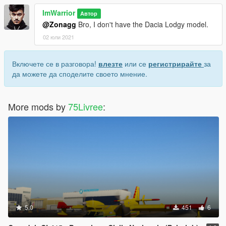
ImWarrior
Автор
@Zonagg
Bro, I don't have the Dacia Lodgy model.
02 юли 2021
Включете се в разговора!
влезте
или се
регистрирайте
за
да можете да споделите своето мнение.
More mods by
75Livree
:
5.0
451
6