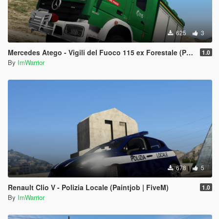
625
3
Mercedes Atego - Vigili del Fuoco 115 ex Forestale (Paintjob | FiveM)
1.0
By
ImWarrior
678
5
Renault Clio V - Polizia Locale (Paintjob | FiveM)
1.0
By
ImWarrior