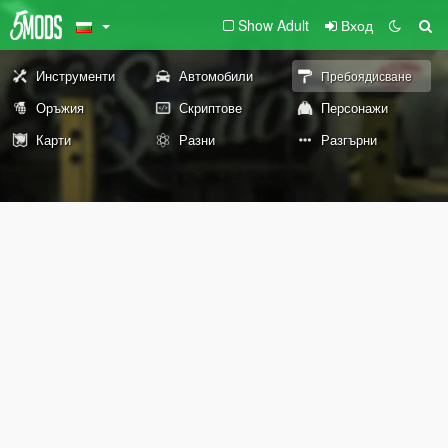
Show Adult
Вход
Инструменти
Автомобили
Пребоядисване
Оръжия
Скриптове
Персонажи
Карти
Разни
Разгърни