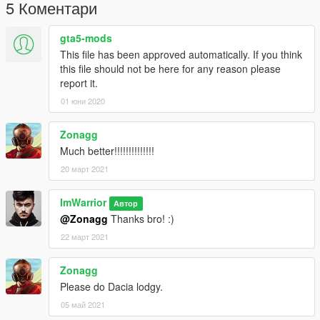
5 Коментари
gta5-mods
This file has been approved automatically. If you think
this file should not be here for any reason please
report it.
01 юни 2020
Zonagg
Much better!!!!!!!!!!!!!!
20 март 2021
ImWarrior
Автор
@Zonagg
Thanks bro! :)
22 март 2021
Zonagg
Please do Dacia lodgy.
05 май 2021