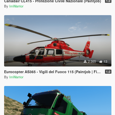
Canadair CL415 - Protezione Civile Nazionale (Paintjob)
1.0
By
ImWarrior
2 365
13
Eurocopter AS365 - Vigili del Fuoco 115 (Paintjob | FiveM)
1.0
By
ImWarrior