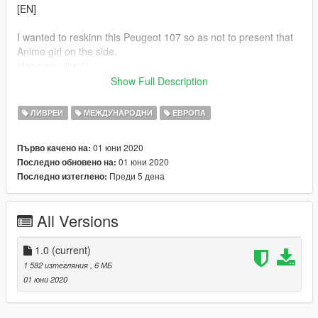
[EN]
I wanted to reskinn this Peugeot 107 so as not to present that
Anime girl on the side.
Hope you like it!
Show Full Description
Before inserting this livery, download the original model:
https://it.gta5-mods.com/vehicles/2011-peugeot-107
ЛИВРЕИ
МЕЖДУНАРОДНИ
ЕВРОПА
Then replace the original "brioso.ytd" file with this model's .YTD
file.
01 юни 2020
Първо качено на:
01 юни 2020
Последно обновено на:
Преди 5 дена
Последно изтеглено:
All Versions
1.0
(current)
1 582 изтегляния
, 6 МБ
01 юни 2020