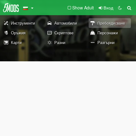
Show Adult
Вход
Инструменти
Автомобили
Пребоядисване
Оръжия
Скриптове
Персонажи
Карти
Разни
Разгърни