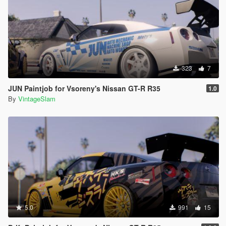
323
7
JUN Paintjob for Vsoreny's Nissan GT-R R35
1.0
By
VintageSlam
5.0
991
15