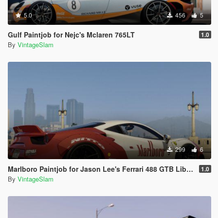
5.0
456
5
Gulf Paintjob for Nejc's Mclaren 765LT
1.0
By
VintageSlam
299
6
Marlboro Paintjob for Jason Lee's Ferrari 488 GTB Liberty Walk
1.0
By
VintageSlam