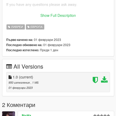
If you have any questions please ask away.
If you want liveries for your car or a car you like join my discord
Show Full Description
now!
ЛИВРЕИ
ЕВРОПА
discord: https://discord.gg/bTGMVEexPK
01 февруари 2023
Първо качено на:
01 февруари 2023
Последно обновено на:
Преди 1 ден
Последно изтеглено:
All Versions
1.0
(current)
950 изтегляния
, 1 МБ
01 февруари 2023
2 Коментари
NoHz