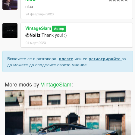
nice
24 февруари 2023
VintageSlam
Автор
@NoHz
Thank you! :)
04 март 2023
Включете се в разговора!
влезте
или се
регистрирайте
за
да можете да споделите своето мнение.
More mods by
VintageSlam
: