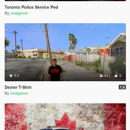
Toronto Police Service Ped
By
totalgamer
5.0
211
3
Dexter T-Shirt
1.0
By
totalgamer