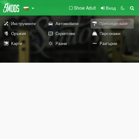
Show Adult
Вход
Инструменти
Автомобили
Пребоядисване
Оръжия
Скриптове
Персонажи
Карти
Разни
Разгърни