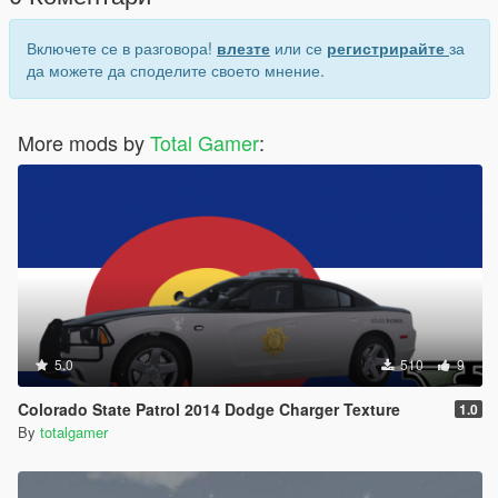
Включете се в разговора!
влезте
или се
регистрирайте
за
да можете да споделите своето мнение.
More mods by
Total Gamer
:
5.0
510
9
Colorado State Patrol 2014 Dodge Charger Texture
1.0
By
totalgamer