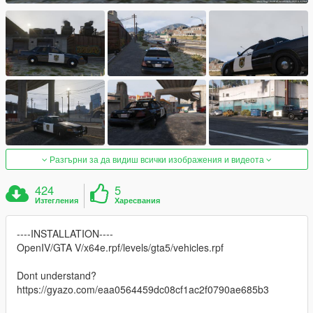
Разгърни за да видиш всички изображения и видеота
424
5
Изтегления
Харесвания
----INSTALLATION----
OpenIV/GTA V/x64e.rpf/levels/gta5/vehicles.rpf
Dont understand?
https://gyazo.com/eaa0564459dc08cf1ac2f0790ae685b3