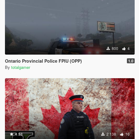
800
4
Ontario Provincial Police FPIU (OPP)
1.0
By
totalgamer
4.58
2 138
16