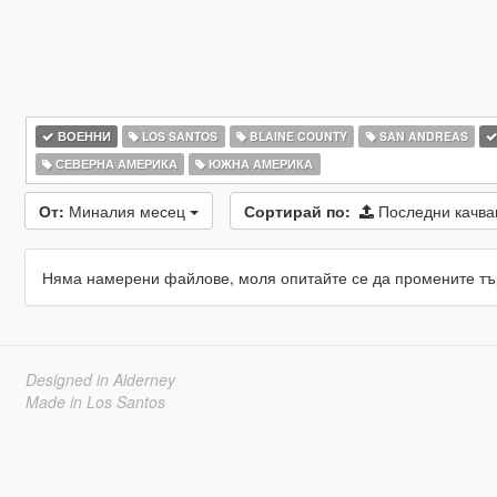
ВОЕННИ
LOS SANTOS
BLAINE COUNTY
SAN ANDREAS
СЕВЕРНА АМЕРИКА
ЮЖНА АМЕРИКА
От:
Миналия месец
Сортирай по:
Последни качв
Няма намерени файлове, моля опитайте се да промените тъ
Designed in Alderney
Made in Los Santos