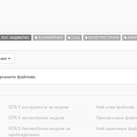
ЛОС АНДЖЕЛИС
КАЛИФОРНИЯ
САЩ
БЕЛЕТРИСТИЧНИ
АФРИ
ания
рсените файлове.
GTA 5 инструменти за модове
Най-нови файлове
GTA 5 автомобилни модове
Препоръчани файл
GTA 5 Автомобилни модове за
Най-харесвани фай
пребоядисване