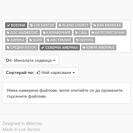
ВОЕННИ
LOS SANTOS
BLAINE COUNTY
SAN ANDREAS
ЛОС АНДЖЕЛИС
КАЛИФОРНИЯ
САЩ
БЕЛЕТРИСТИЧНИ
АФРИКА
АЗИЯ
АВСТРАЛИЯ
ЕВРОПА
СРЕДНИ ИЗТОК
СЕВЕРНА АМЕРИКА
ЮЖНА АМЕРИКА
От:
Миналата седмица
Сортирай по:
Най-харесвани
Няма намерени файлове, моля опитайте се да промените
търсените файлове.
Designed in Alderney
Made in Los Santos