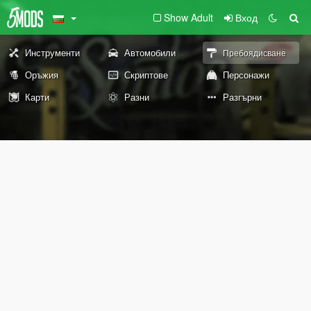
Show Adult
Вход
Инструменти
Автомобили
Пребоядисване
Оръжия
Скриптове
Персонажи
Карти
Разни
Разгърни