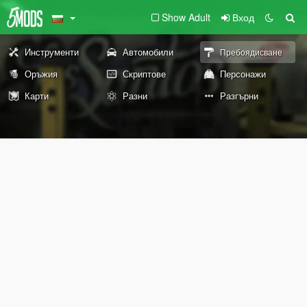
Show Adult
Вход
Инструменти
Автомобили
Пребоядисване
Оръжия
Скриптове
Персонажи
Карти
Разни
Разгърни