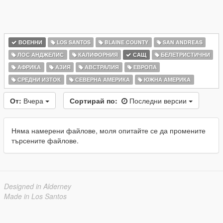
ВОЕННИ
LOS SANTOS
BLAINE COUNTY
SAN ANDREAS
ЛОС АНДЖЕЛИС
КАЛИФОРНИЯ
САЩ
БЕЛЕТРИСТИЧНИ
АФРИКА
АЗИЯ
АВСТРАЛИЯ
ЕВРОПА
СРЕДНИ ИЗТОК
СЕВЕРНА АМЕРИКА
ЮЖНА АМЕРИКА
От:
Вчера
Сортирай по:
Последни версии
Няма намерени файлове, моля опитайте се да промените
търсените файлове.
Designed in Alderney
Made in Los Santos