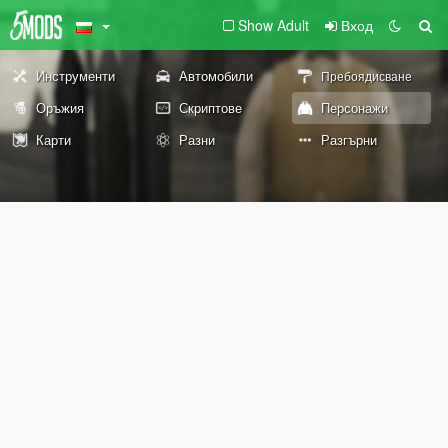
Show Adult
Вход
Инструменти
Автомобили
Пребоядисване
Оръжия
Скриптове
Персонажи
Карти
Разни
Разгърни