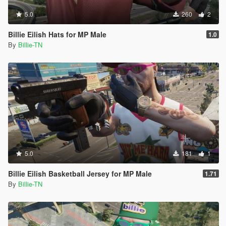
5.0
260
2
Billie Eilish Hats for MP Male
1.0
By
Billie-TN
5.0
181
1
Billie Eilish Basketball Jersey for MP Male
1.71
By
Billie-TN