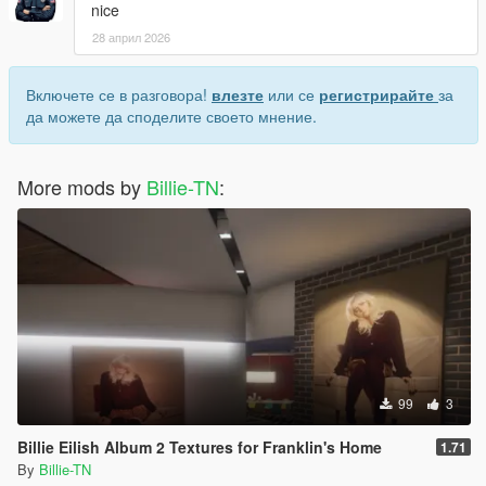
nice
28 април 2026
Включете се в разговора!
влезте
или се
регистрирайте
за
да можете да споделите своето мнение.
More mods by
Billie-TN
:
99
3
Billie Eilish Album 2 Textures for Franklin's Home
1.71
By
Billie-TN