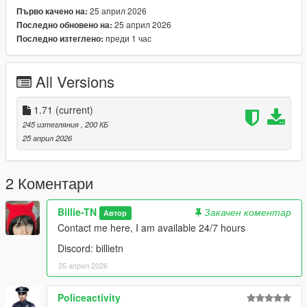
25 април 2026
Първо качено на:
25 април 2026
Последно обновено на:
преди 1 час
Последно изтеглено:
All Versions
1.71
(current)
245 изтегляния
, 200 КБ
25 април 2026
2 Коментари
Billie-TN
Закачен коментар
Автор
Contact me here, I am available 24/7 hours
Discord: billietn
25 април 2026
Policeactivity