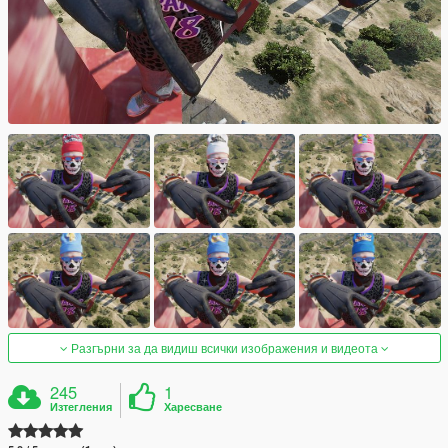
Разгърни за да видиш всички изображения и видеота
245
1
Изтегления
Харесване