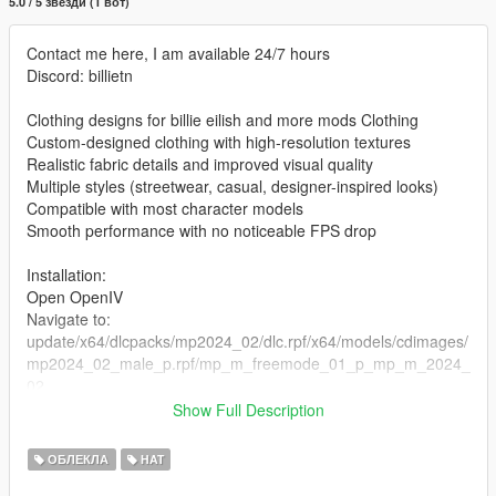
5.0 / 5 звезди (1 вот)
Contact me here, I am available 24/7 hours
Discord: billietn
Clothing designs for billie eilish and more mods Clothing
Custom-designed clothing with high-resolution textures
Realistic fabric details and improved visual quality
Multiple styles (streetwear, casual, designer-inspired looks)
Compatible with most character models
Smooth performance with no noticeable FPS drop
Installation:
Open OpenIV
Navigate to:
update/x64/dlcpacks/mp2024_02/dlc.rpf/x64/models/cdimages/
mp2024_02_male_p.rpf/mp_m_freemode_01_p_mp_m_2024_
02
Show Full Description
the files in the folder
Enable Edit Mode
ОБЛЕКЛА
HAT
Launch the game and enjoy