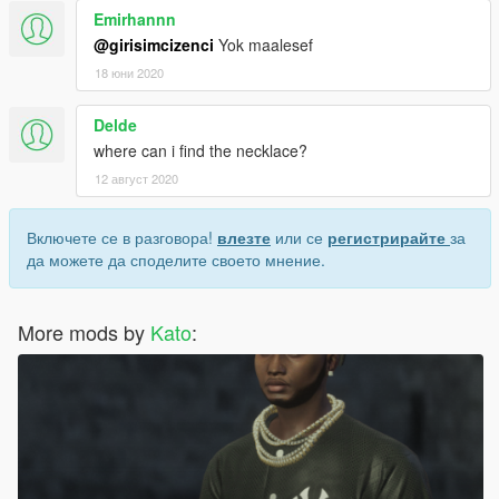
Emirhannn
@girisimcizenci
Yok maalesef
18 юни 2020
Delde
where can i find the necklace?
12 август 2020
Включете се в разговора!
влезте
или се
регистрирайте
за
да можете да споделите своето мнение.
More mods by
Kato
: