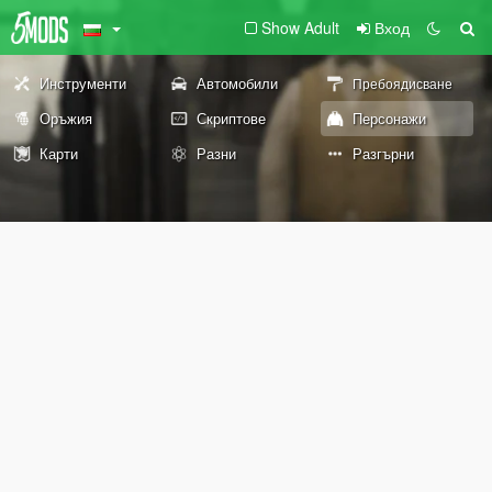
Show Adult
Вход
Инструменти
Автомобили
Пребоядисване
Оръжия
Скриптове
Персонажи
Карти
Разни
Разгърни