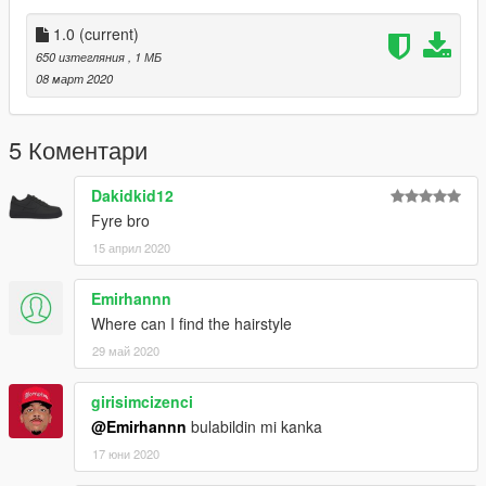
1.0
(current)
650 изтегляния
, 1 МБ
08 март 2020
5 Коментари
Dakidkid12
Fyre bro
15 април 2020
Emirhannn
Where can I find the hairstyle
29 май 2020
girisimcizenci
@Emirhannn
bulabildin mi kanka
17 юни 2020