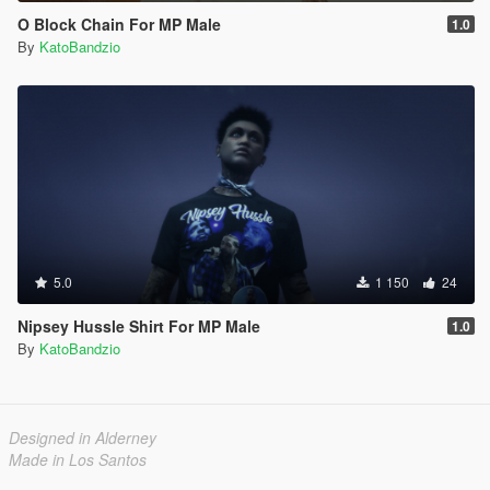
O Block Chain For MP Male
1.0
By
KatoBandzio
5.0
1 150
24
Nipsey Hussle Shirt For MP Male
1.0
By
KatoBandzio
Designed in Alderney
Made in Los Santos