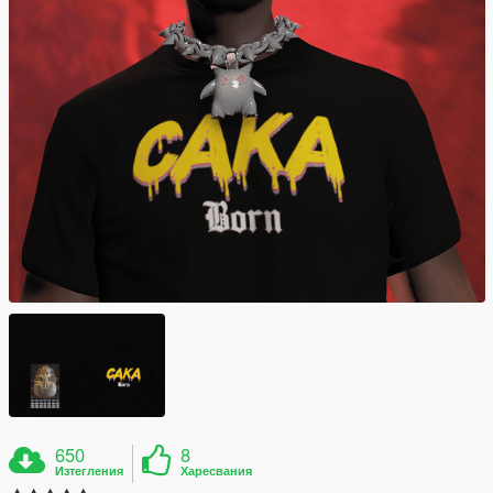
650
8
Изтегления
Харесвания