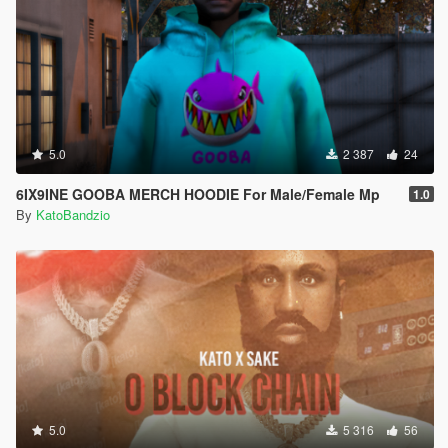
5.0
2 387
24
6IX9INE GOOBA MERCH HOODIE For Male/Female Mp
1.0
By
KatoBandzio
5.0
5 316
56