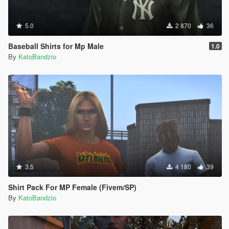
5.0
2 870
36
Baseball Shirts for Mp Male
1.0
By
KatoBandzio
3.5
4 180
39
Shirt Pack For MP Female (Fivem/SP)
By
KatoBandzio