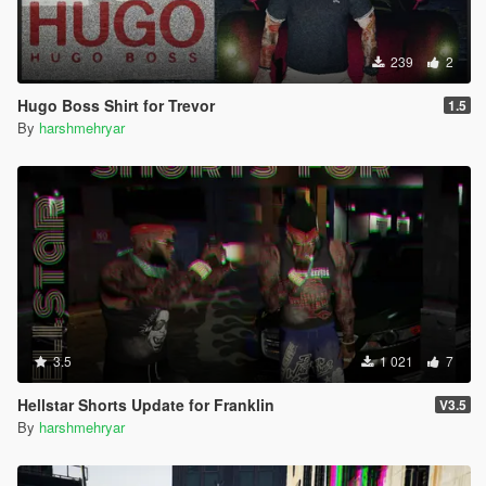
239
2
Hugo Boss Shirt for Trevor
1.5
By
harshmehryar
3.5
1 021
7
Hellstar Shorts Update for Franklin
V3.5
By
harshmehryar