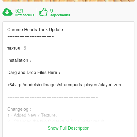
521
9
Изтегления
Харесвания
Chrome Hearts Tank Update
===================
ᴛᴇxᴛᴜʀ : 9
Installation >
Darg and Drop Files Here >
x64v.rpf/models/cdimages/streempeds_players/player_zero
=====================================
Changelog :
1 - Added New 7 Texture.
2 - Changed the two Old texture for a better result.
3 - Added New Hands With Tattoo for better look.
Show Full Description