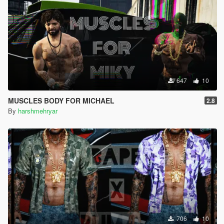
647
10
MUSCLES BODY FOR MICHAEL
2.8
By
harshmehryar
706
10