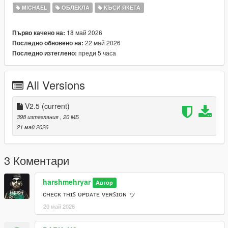
=====================================
MICHAEL
ОБЛЕКЛА
КЪСИ ЯКЕТА
ᴛʜᴀᴛ’ꜱ ᴀʟʟ ꜰᴏʀ ɴᴏᴡ ʙʏᴇ ….
18 май 2026
Първо качено на:
22 май 2026
Последно обновено на:
преди 5 часа
Последно изтеглено:
All Versions
V2.5
(current)
398 изтегляния
, 20 МБ
21 май 2026
3 Коментари
harshmehryar
Автор
ᴄʜᴇᴄᴋ ᴛʜɪꜱ ᴜᴘᴅᴀᴛᴇ ᴠᴇʀꜱɪᴏɴ ッ
20 май 2026