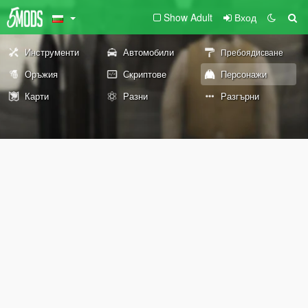
Show Adult
Вход
Инструменти
Автомобили
Пребоядисване
Оръжия
Скриптове
Персонажи
Карти
Разни
Разгърни