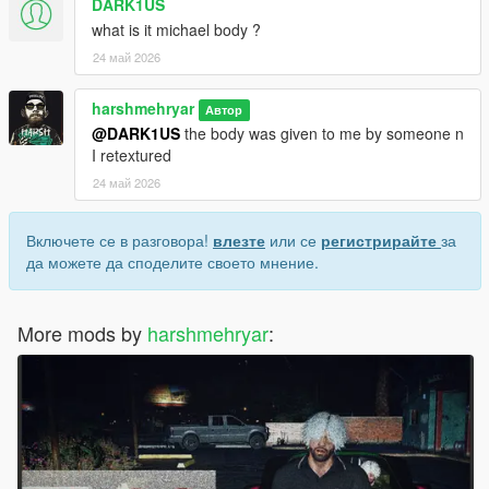
DARK1US
what is it michael body ?
24 май 2026
harshmehryar
Автор
@DARK1US
the body was given to me by someone n
I retextured
24 май 2026
Включете се в разговора!
влезте
или се
регистрирайте
за
да можете да споделите своето мнение.
More mods by
harshmehryar
: