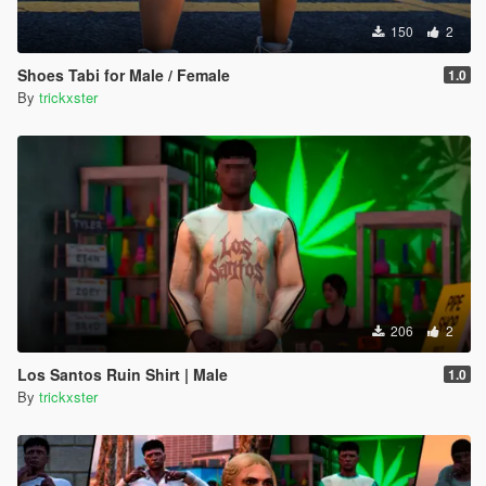
150
2
Shoes Tabi for Male / Female
1.0
By
trickxster
206
2
Los Santos Ruin Shirt | Male
1.0
By
trickxster