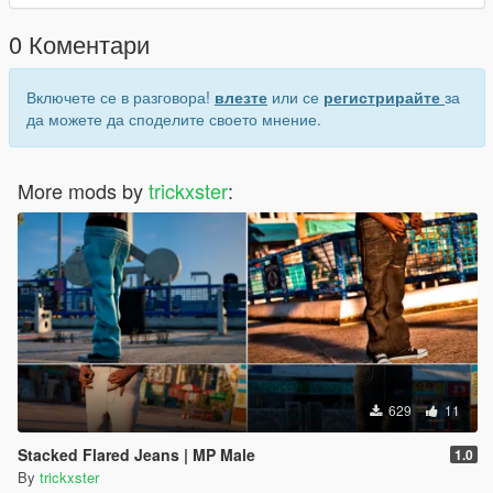
0 Коментари
Включете се в разговора!
влезте
или се
регистрирайте
за
да можете да споделите своето мнение.
More mods by
trickxster
:
629
11
Stacked Flared Jeans | MP Male
1.0
By
trickxster