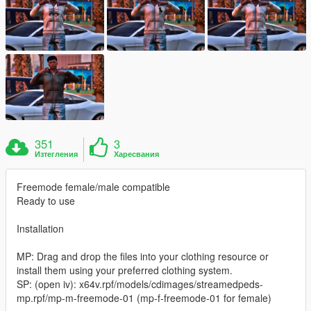
351
3
Изтегления
Харесвания
Freemode female/male compatible
Ready to use
Installation
MP: Drag and drop the files into your clothing resource or
install them using your preferred clothing system.
SP: (open iv): x64v.rpf/models/cdimages/streamedpeds-
mp.rpf/mp-m-freemode-01 (mp-f-freemode-01 for female)