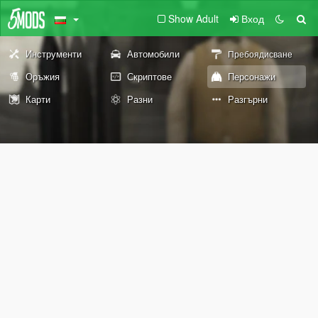
Show Adult
Вход
Инструменти
Автомобили
Пребоядисване
Оръжия
Скриптове
Персонажи
Карти
Разни
Разгърни