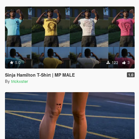
5.0
123
3
Sinja Hamilton T-Shirt | MP MALE
1.0
By
trickxster