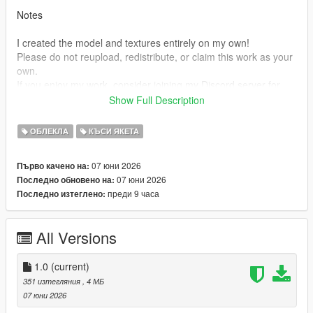
Notes
I created the model and textures entirely on my own!
Please do not reupload, redistribute, or claim this work as your
own.
If you enjoy my work, consider joining my Discord server for
future releases, updates, support, and exclusive content.
Show Full Description
Thank you for downloading!
ОБЛЕКЛА
КЪСИ ЯКЕТА
https://discord.gg/yHgE3grhsh
07 юни 2026
Първо качено на:
07 юни 2026
Последно обновено на:
преди 9 часа
Последно изтеглено:
All Versions
1.0
(current)
351 изтегляния
, 4 МБ
07 юни 2026