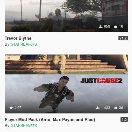
658
16
Trevor Blythe
v1.2
By
GTAFREAk67S
4.97
1 433
36
Player Mod Pack (Arno, Max Payne and Rico)
1.0
By
GTAFREAk67S