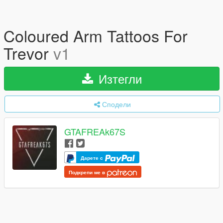
Coloured Arm Tattoos For
Trevor
v1
Изтегли
Сподели
GTAFREAk67S
Дарете с
Подкрепи ме в