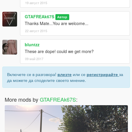
19 август 2015
GTAFREAk67S
Автор
Thanks Mate...You are welcome...
22 август 2015
bluntzz
These are dope! could we get more?
09 май 2017
Включете се в разговора!
влезте
или се
регистрирайте
за
да можете да споделите своето мнение.
More mods by
GTAFREAk67S
: