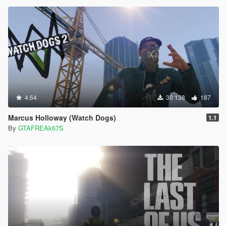
4.64
30 138
187
Marcus Holloway (Watch Dogs)
1.1
By
GTAFREAk67S