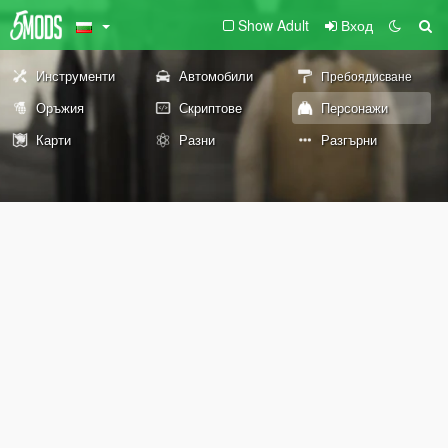
Show Adult
Вход
Инструменти
Автомобили
Пребоядисване
Оръжия
Скриптове
Персонажи
Карти
Разни
Разгърни