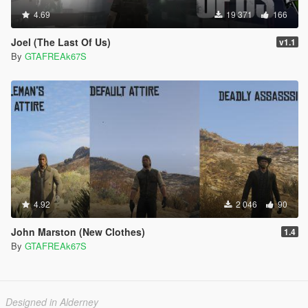
4.69
19 371
166
Joel (The Last Of Us)
v1.1
By
GTAFREAk67S
4.92
2 046
90
John Marston (New Clothes)
1.4
By
GTAFREAk67S
Designed in Alderney