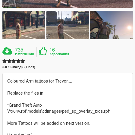
735
16
Изтегления
Харесвания
5.0 / 5 звезди (1 вот)
Coloured Arm tattoos for Trevor....
Replace the files in
"Grand Theft Auto
V\x64v.rpf\models\cdimages\ped_sp_overlay_txds.rpf"
More Tattoos will be added on next version.