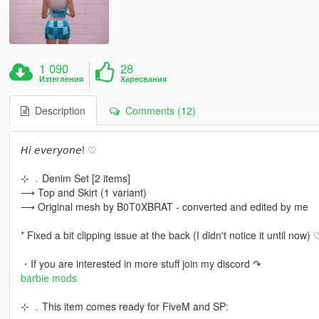
1 090
28
Изтегления
Харесвания
Description
Comments (12)
𝘏𝘪 𝘦𝘷𝘦𝘳𝘺𝘰𝘯𝘦! ♡
⊹ ﹒Denim Set [2 items]
⟶ Top and Skirt (1 variant)
⟶ Original mesh by B0T0XBRAT - converted and edited by me
* Fixed a bit clipping issue at the back (I didn't notice it until now) 
・If you are interested in more stuff join my discord ↷
barbie mods
⊹ ﹒This item comes ready for FiveM and SP: