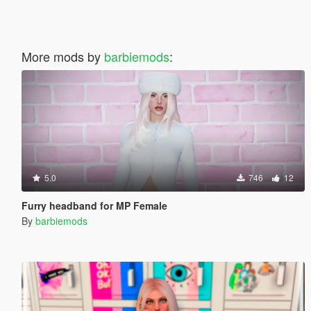
More mods by
barbiemods
:
5.0
746
12
Furry headband for MP Female
By
barbiemods