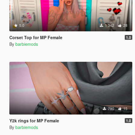
5.0
1 342
28
Corset Top for MP Female
1.0
By
barbiemods
790
15
Y2k rings for MP Female
1.0
By
barbiemods