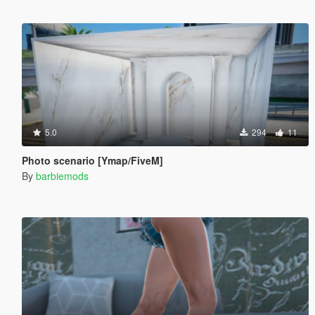
5.0
294
11
Photo scenario [Ymap/FiveM]
By
barbiemods