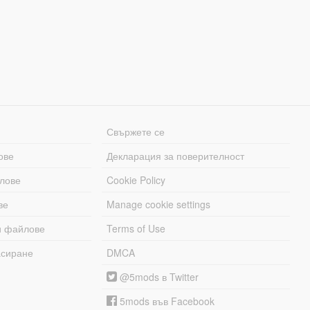
Свържете се
ове
Декларация за поверителност
лове
Cookie Policy
ве
Manage cookie settings
и файлове
Terms of Use
асиране
DMCA
@5mods в Twitter
5mods във Facebook