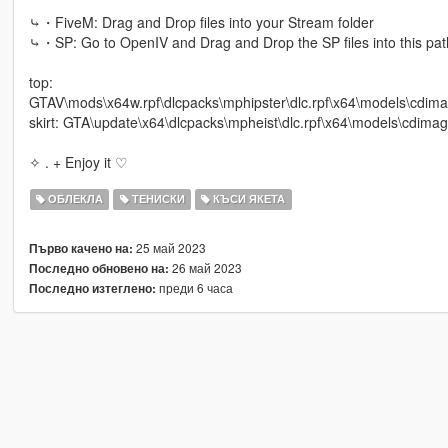
⤷・FiveM: Drag and Drop files into your Stream folder
⤷・SP: Go to OpenIV and Drag and Drop the SP files into this pat
top:
GTAV\mods\x64w.rpf\dlcpacks\mphipster\dlc.rpf\x64\models\cdi
skirt: GTA\update\x64\dlcpacks\mpheist\dlc.rpf\x64\models\cdi
✧ . + Enjoy it ♡
ОБЛЕКЛА
ТЕНИСКИ
КЪСИ ЯКЕТА
25 май 2023
Първо качено на:
26 май 2023
Последно обновено на:
преди 6 часа
Последно изтеглено: