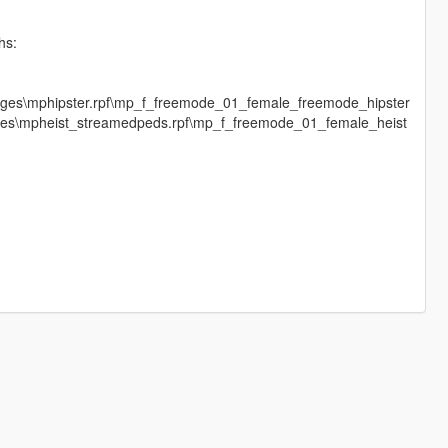
hs:
mages\mphipster.rpf\mp_f_freemode_01_female_freemode_hipster
mages\mpheist_streamedpeds.rpf\mp_f_freemode_01_female_heist