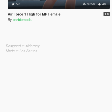
5.0
3 050
48
Air Force 1 High for MP Female
1.0
By
barbiemods
Designed in Alderney
Made in Los Santos