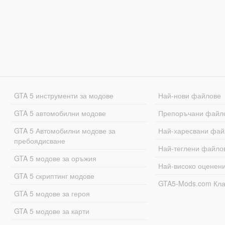
GTA 5 инструменти за модове
Най-нови файлове
GTA 5 автомобилни модове
Препоръчани файл
GTA 5 Автомобилни модове за
Най-харесвани фай
пребоядисване
Най-теглени файло
GTA 5 модове за оръжия
Най-високо оценен
GTA 5 скриптинг модове
GTA5-Mods.com Кл
GTA 5 модове за героя
GTA 5 модове за карти