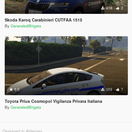
418
2
Skoda Karoq Carabinieri CUTFAA 1515
By
GeneralediBrigata
5.0
359
7
Toyota Prius Cosmopol Vigilanza Privata Italiana
By
GeneralediBrigata
Designed in Alderney