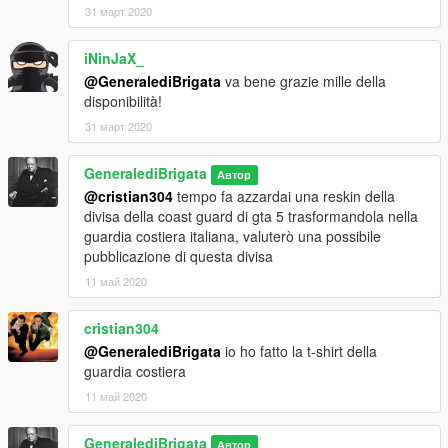
31 март 2020
iNinJaX_
@GeneralediBrigata
va bene grazie mille della
disponibilità!
31 март 2020
GeneralediBrigata
Автор
@cristian304
tempo fa azzardai una reskin della
divisa della coast guard di gta 5 trasformandola nella
guardia costiera italiana, valuterò una possibile
pubblicazione di questa divisa
11 май 2020
cristian304
@GeneralediBrigata
io ho fatto la t-shirt della
guardia costiera
11 май 2020
GeneralediBrigata
Автор