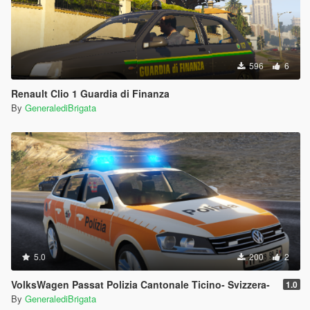
596
6
Renault Clio 1 Guardia di Finanza
By
GeneralediBrigata
5.0
200
2
VolksWagen Passat Polizia Cantonale Ticino- Svizzera-
1.0
By
GeneralediBrigata