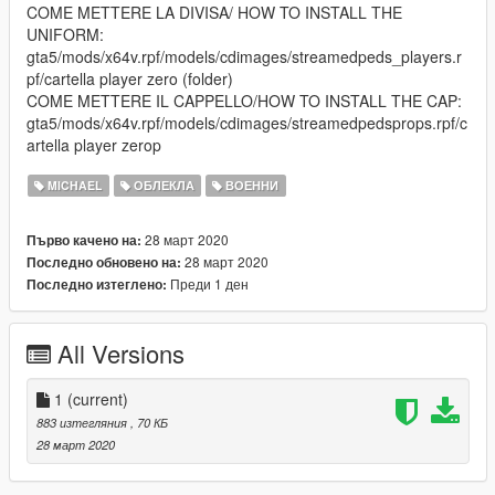
COME METTERE LA DIVISA/ HOW TO INSTALL THE
UNIFORM:
gta5/mods/x64v.rpf/models/cdimages/streamedpeds_players.r
pf/cartella player zero (folder)
COME METTERE IL CAPPELLO/HOW TO INSTALL THE CAP:
gta5/mods/x64v.rpf/models/cdimages/streamedpedsprops.rpf/c
artella player zerop
MICHAEL
ОБЛЕКЛА
ВОЕННИ
28 март 2020
Първо качено на:
28 март 2020
Последно обновено на:
Преди 1 ден
Последно изтеглено:
All Versions
1
(current)
883 изтегляния
, 70 КБ
28 март 2020