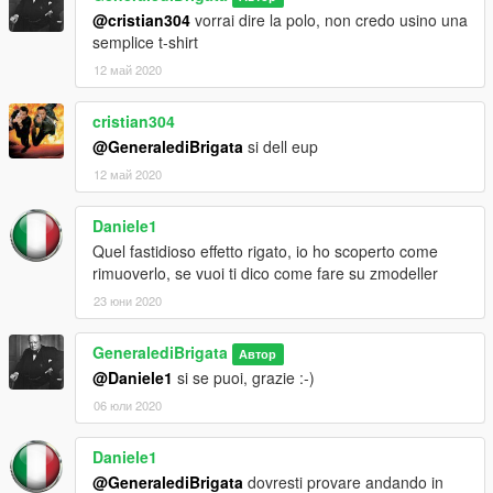
@cristian304
vorrai dire la polo, non credo usino una
semplice t-shirt
12 май 2020
cristian304
@GeneralediBrigata
si dell eup
12 май 2020
Daniele1
Quel fastidioso effetto rigato, io ho scoperto come
rimuoverlo, se vuoi ti dico come fare su zmodeller
23 юни 2020
GeneralediBrigata
Автор
@Daniele1
si se puoi, grazie :-)
06 юли 2020
Daniele1
@GeneralediBrigata
dovresti provare andando in