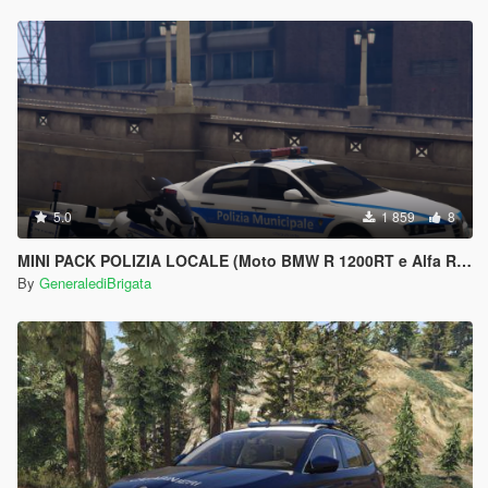
5.0
1 859
8
MINI PACK POLIZIA LOCALE (Moto BMW R 1200RT e Alfa Romeo 159)
By
GeneralediBrigata