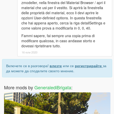
zmodeller, nella finestra del Material Browser / apri il
material che usi per il vestito. Si aprirà la finestrella
delle proprietà del material, ecco li devi aprire le
opzioni User-definied options. In questa finestrella
che hai appena aperto, cerca la riga detailSettings e
come valore prova a modificarla in 0, 0, 40.
Fammi sapere, fai sempre una copia prima di
modificare qualcosa, in caso andasse storto e
dovessi ripristinare tutto.
16 юли 2020
Включете се в разговора!
влезте
или се
регистрирайте
за
да можете да споделите своето мнение.
More mods by
GeneralediBrigata
: