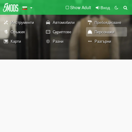
Show Adult
Вход
Инструменти
Автомобили
Пребоядисване
Оръжия
Скриптове
Персонажи
Карти
Разни
Разгърни