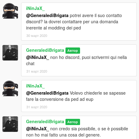
iNinJaX_
@GeneralediBrigata
potrei avere il suo contatto
discord? la dovrei contattare per una domanda
inerente al modding dei ped
30 март 2020
GeneralediBrigata
Автор
@iNinJaX_
non ho discord, puoi scrivermi qui nella
chat
31 март 2020
iNinJaX_
@GeneralediBrigata
Volevo chiederle se sapesse
fare la conversione da ped ad eup
31 март 2020
GeneralediBrigata
Автор
@iNinJaX_
non credo sia possibile, o se è possibile
non ho mai fatto una cosa del genere.