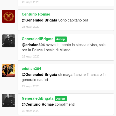
28 март 2020
Centurio Romae
@GeneralediBrigata
Sono capitano ora
28 март 2020
GeneralediBrigata
Автор
@cristian304
avevo in mente la stessa divisa, solo
per la Polizia Locale di Milano
28 март 2020
cristian304
@GeneralediBrigata
ok magari anche finanza o in
generale nautici
29 март 2020
GeneralediBrigata
Автор
@Centurio Romae
complimenti
30 март 2020