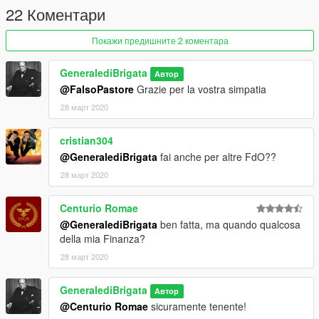
22 Коментари
Покажи предишните 2 коментара
GeneralediBrigata
Автор
@FalsoPastore
Grazie per la vostra simpatia
28 март 2020
cristian304
@GeneralediBrigata
fai anche per altre FdO??
28 март 2020
Centurio Romae
@GeneralediBrigata
ben fatta, ma quando qualcosa
della mia Finanza?
28 март 2020
GeneralediBrigata
Автор
@Centurio Romae
sicuramente tenente!