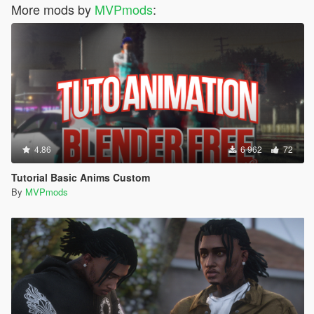
More mods by
MVPmods
:
4.86
6 962
72
Tutorial Basic Anims Custom
By
MVPmods