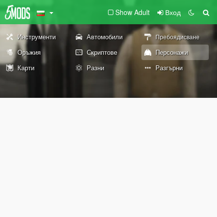
Show Adult
Вход
Инструменти
Автомобили
Пребоядисване
Оръжия
Скриптове
Персонажи
Карти
Разни
Разгърни