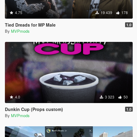
4.75
19 439
178
Tied Dreads for MP Male
1.0
By
MVPmods
4.0
3 323
50
Dunkin Cup (Props custom)
1.0
By
MVPmods