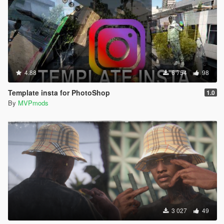
4.88
6 754
98
Template insta for PhotoShop
1.0
By
MVPmods
3 027
49