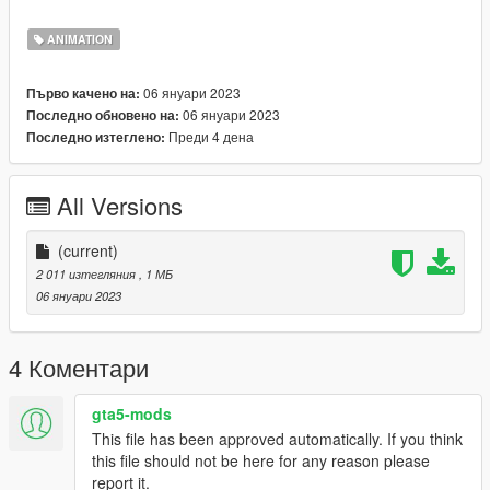
f
_____________________________________
ANIMATION
INSTALLATION
06 януари 2023
Първо качено на:
Look the fav_anim.txt.
06 януари 2023
Последно обновено на:
Преди 4 дена
Последно изтеглено:
All Versions
(current)
2 011 изтегляния
, 1 МБ
06 януари 2023
4 Коментари
gta5-mods
This file has been approved automatically. If you think
this file should not be here for any reason please
report it.