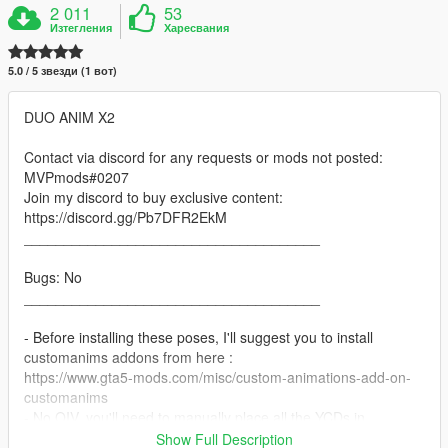
2 011
53
Изтегления
Харесвания
5.0 / 5 звезди (1 вот)
DUO ANIM X2
Contact via discord for any requests or mods not posted:
MVPmods#0207
Join my discord to buy exclusive content:
https://discord.gg/Pb7DFR2EkM
_____________________________________
Bugs: No
_____________________________________
- Before installing these poses, I'll suggest you to install
customanims addons from here :
https://www.gta5-mods.com/misc/custom-animations-add-on-
customanims
- No OIV, you'll need to manually place all the YCDs in
dlcpacks/customanims/dlc.rpf/x64/anims/ingame/clip_amb@.rp
Show Full Description