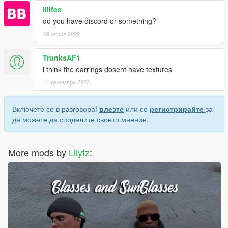
lilifee
do you have discord or something?
08 април 2022
TrunksAF1
i think the earrings dosent have textures
11 декември 2023
Включете се в разговора!
влезте
или се
регистрирайте
за
да можете да споделите своето мнение.
More mods by
Lilytz
: