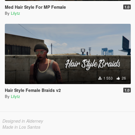
Med Hair Style For MP Female
1.0
By
Lilytz
1 553
26
Hair Style Female Braids v2
1.0
By
Lilytz
Designed in Alderney
Made in Los Santos