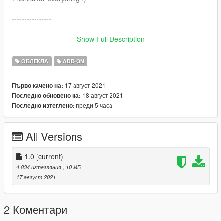
----------------
Buenas! Este pendiente sustituye :
Show Full Description
Grand Theft Auto
V\x64v.rpf\models\cdimages\streamedpeds_mp.rpf\mp_f_free
ОБЛЕКЛА
ADD-ON
mode_01
Grand Theft Auto
17 август 2021
Първо качено на:
V\x64v.rpf\models\cdimages\streamedpeds_mp.rpf\mp_m_free
18 август 2021
Последно обновено на:
mode_01
преди 5 часа
Последно изтеглено:
Trae 25 texturas que puedes intercambiar para ponerte
diferentes combinaciones.
All Versions
Puedes colocarlo también como ropa addon.
Gracias por todo :)
1.0
(current)
4 834 изтегляния
, 10 МБ
17 август 2021
2 Коментари