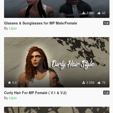
7 356
42
Glasses & Sunglasses for MP Male/Female
1.0
By
Lilytz
5.0
5 358
76
Curly Hair For MP Female ( V.1 & V.2)
1.0
By
Lilytz