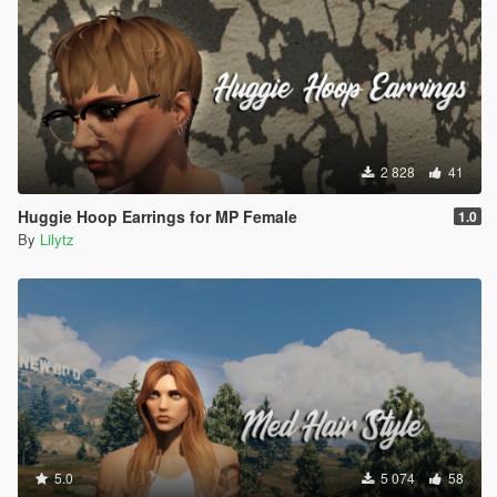
2 828
41
Huggie Hoop Earrings for MP Female
1.0
By
Lilytz
5.0
5 074
58