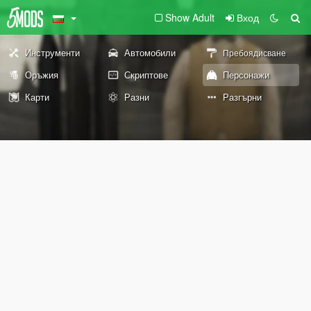
Show Adult
Вход
Инструменти
Автомобили
Пребоядисване
Оръжия
Скриптове
Персонажи
Карти
Разни
Разгърни