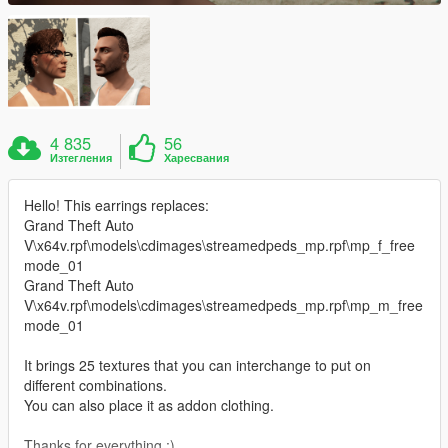
4 835
56
Изтегления
Харесвания
Hello! This earrings replaces:
Grand Theft Auto
V\x64v.rpf\models\cdimages\streamedpeds_mp.rpf\mp_f_free
mode_01
Grand Theft Auto
V\x64v.rpf\models\cdimages\streamedpeds_mp.rpf\mp_m_free
mode_01
It brings 25 textures that you can interchange to put on
different combinations.
You can also place it as addon clothing.
Thanks for everything :)