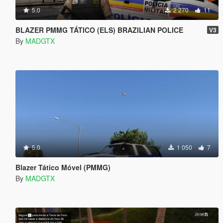
5.0
2 270
11
BLAZER PMMG TÁTICO (ELS) BRAZILIAN POLICE
V3
By
MADGTX
5.0
1 050
7
Blazer Tático Móvel (PMMG)
By
MADGTX