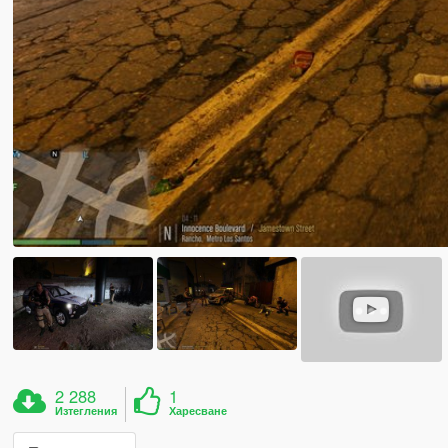
2 288
1
Изтегления
Харесване