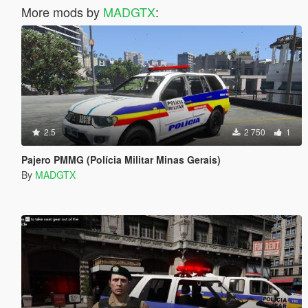
More mods by
MADGTX
:
2.5
2 750
1
Pajero PMMG (Polícia Militar Minas Gerais)
By
MADGTX