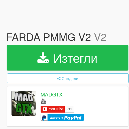
FARDA PMMG V2
V2
Изтегли
Сподели
MADGTX
Дарете с