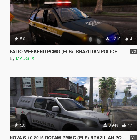
5.0
1 210
4
PÁLIO WEEKEND PCMG (ELS)- BRAZILIAN POLICE
V2
By
MADGTX
5.0
3 948
17
NOVA S-10 2016 ROTAM-PMMG (ELS) BRAZILIAN POLICE
V1