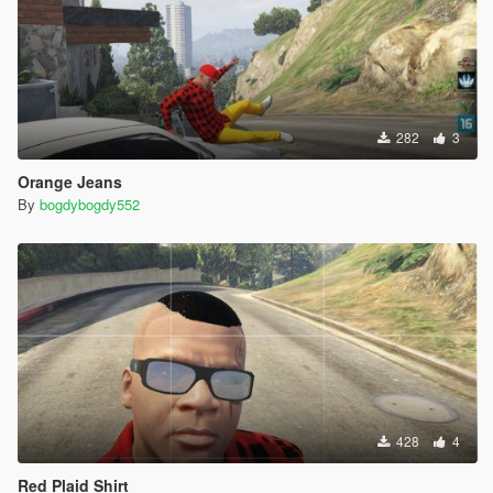
282
3
Orange Jeans
By
bogdybogdy552
428
4
Red Plaid Shirt