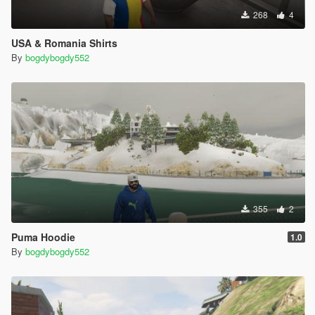
268
4
USA & Romania Shirts
By
bogdybogdy552
355
2
Puma Hoodie
1.0
By
bogdybogdy552