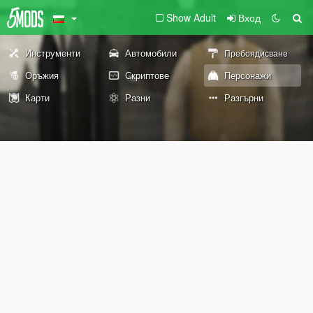
Show Adult
Вход
Инструменти
Автомобили
Пребоядисване
Оръжия
Скриптове
Персонажи
Карти
Разни
Разгърни