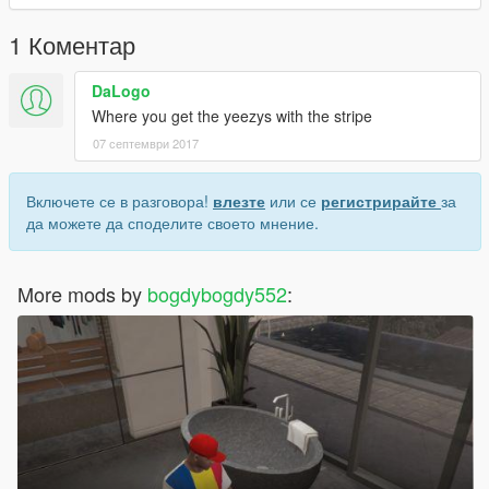
1 Коментар
DaLogo
Where you get the yeezys with the stripe
07 септември 2017
Включете се в разговора!
влезте
или се
регистрирайте
за
да можете да споделите своето мнение.
More mods by
bogdybogdy552
: