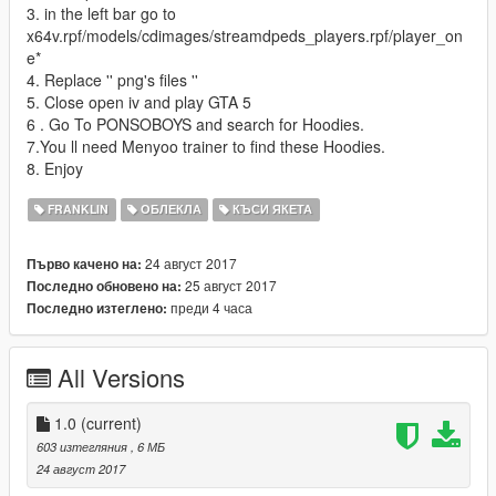
3. in the left bar go to
x64v.rpf/models/cdimages/streamdpeds_players.rpf/player_on
e*
4. Replace '' png's files ''
5. Close open iv and play GTA 5
6 . Go To PONSOBOYS and search for Hoodies.
7.You ll need Menyoo trainer to find these Hoodies.
8. Enjoy
FRANKLIN
ОБЛЕКЛА
КЪСИ ЯКЕТА
24 август 2017
Първо качено на:
25 август 2017
Последно обновено на:
преди 4 часа
Последно изтеглено:
All Versions
1.0
(current)
603 изтегляния
, 6 МБ
24 август 2017