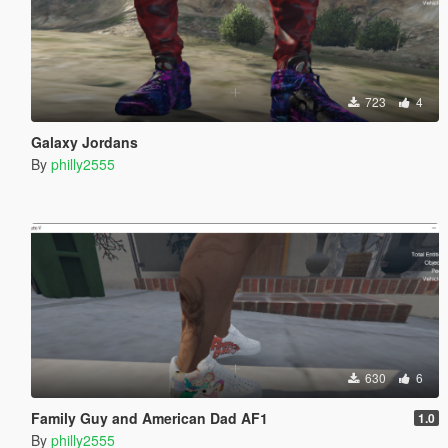
723
4
Galaxy Jordans
By
philly2555
630
6
Family Guy and American Dad AF1
1.0
By
philly2555