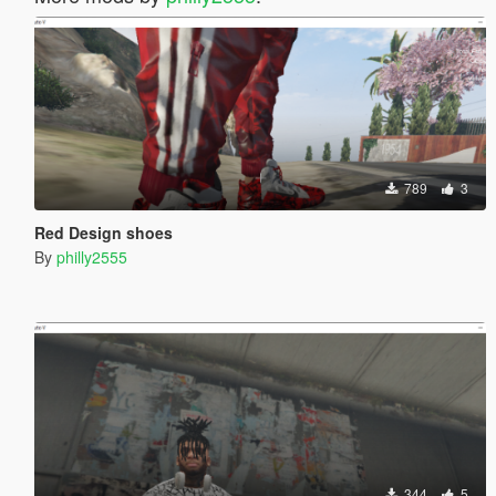
789
3
Red Design shoes
By
philly2555
344
5