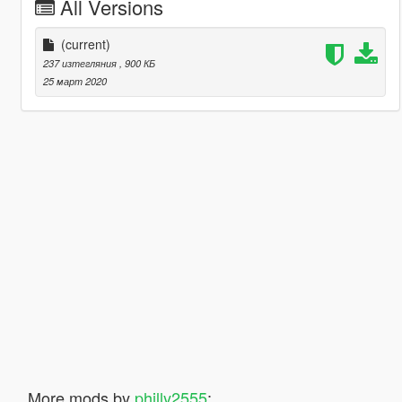
All Versions
(current)
237 изтегляния
, 900 КБ
25 март 2020
More mods by
philly2555
: