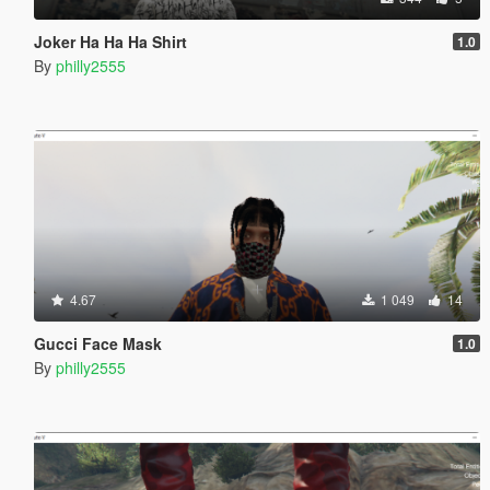
Joker Ha Ha Ha Shirt
1.0
By
philly2555
4.67
1 049
14
Gucci Face Mask
1.0
By
philly2555