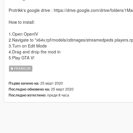
Protrikk's google drive : https://drive.google.com/drive/folders/
How to install:
1.Open OpenIV
2.Navigate to "x64v.rpf/models/cdimages/streamedpeds players.rp
3.Turn on Edit Mode
4.Drag and drop the mod in
5.Play GTA V!
FRANKLIN
25 март 2020
Първо качено на:
25 март 2020
Последно обновено на:
преди 8 часа
Последно изтеглено: