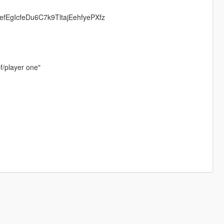
1MaefEgIcfeDu6C7k9TltajEehfyePXfz
f/player one"