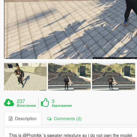
237
3
Изтегления
Харесвания
Description
Comments (2)
This is @Protrikk 's sweater retexture so i do not own the model