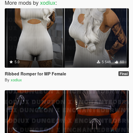
More mods by
xodiux
:
5.0
5 546
60
Ribbed Romper for MP Female
Final
By
xodiux