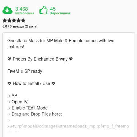
3 468
45
Изтегления
Харесвания
5.0 / 5 звезди (2 вота)
Ghostface Mask for MP Male & Female comes with two
textures!
💖 Photos By Enchanted Brwny 💖
FiveM & SP ready
💖 How to Install / Use 💖
﹥SP -
﹥Open IV,
﹥Enable ''Edit Mode''
﹥Drag and Drop Files here:
﹥
x64v.rpf\models\cdimages\streamedpeds_mp.rpf\mp_f_freemo
de_01