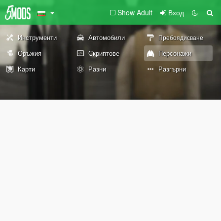
Show Adult
Вход
Инструменти
Автомобили
Пребоядисване
Оръжия
Скриптове
Персонажи
Карти
Разни
Разгърни