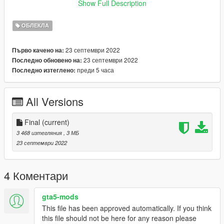
Show Full Description
﹥FiveM
﹥ Drag and Drop files into ''Stream Folder''
ОБЛЕКЛА
💖 discord.gg/bugsmods 💖
23 септември 2022
Първо качено на:
23 септември 2022
Последно обновено на:
❗ You may not use this item in your clothing packs or for any
преди 5 часа
Последно изтеглено:
kind of payment! redirect here ❗
All Versions
Final
(current)
3 468 изтегляния
, 3 МБ
23 септември 2022
4 Коментари
gta5-mods
This file has been approved automatically. If you think
this file should not be here for any reason please