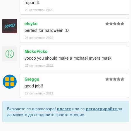
report it.
23 септември 2022
elsyko
perfect for halloween :D
23 септември 2022
MickoPicko
yoooo you should make a michael myers mask
25 септември 2022
Greggs
good job!!
27 септември 2022
Включете се в разговора!
влезте
или се
регистрирайте
за
да можете да споделите своето мнение.