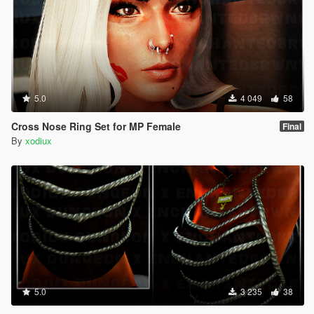
5.0
4 049
58
Cross Nose Ring Set for MP Female
Final
By
xodiux
5.0
3 235
38