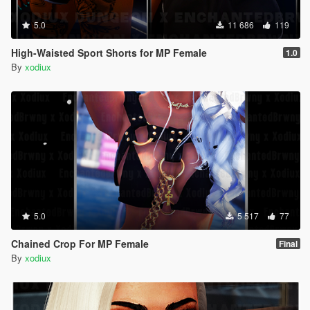
5.0
11 686
119
High-Waisted Sport Shorts for MP Female
1.0
By
xodiux
5.0
5 517
77
Chained Crop For MP Female
Final
By
xodiux