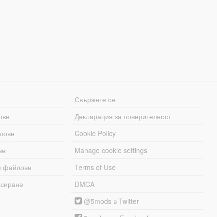
Свържете се
ове
Декларация за поверителност
лове
Cookie Policy
ве
Manage cookie settings
и файлове
Terms of Use
асиране
DMCA
@5mods в Twitter