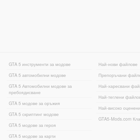
GTA 5 инструменти за модове
Най-нови файлове
GTA 5 автомобилни модове
Препоръчани файл
GTA 5 Автомобилни модове за
Най-харесвани фай
пребоядисване
Най-теглени файло
GTA 5 модове за оръжия
Най-високо оценен
GTA 5 скриптинг модове
GTA5-Mods.com Кл
GTA 5 модове за героя
GTA 5 модове за карти