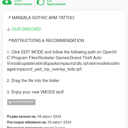
Изтегления
Харесвания
📍 MANDALA GOTHIC ARM TATTOO
⚠️
OUR DISCORD!
📍INSTRUCTIONS & RECOMMENDATION
1. Click EDIT MODE and follow the following path on OpenIV:
C:\Program Files\Rockstar Games\Grand Theft Auto
V\mods\update\x64\dlcpacks\mpsum2\dlc.rpf\x64\models\cdim
ages\mpsum2_ped_mp_overlay_txds.rpf\
2. Drag the file into the folder
3. Enjoy your new VMODS stuff
ТАТУИРОВКИ
09 август 2024
Първо качено на:
09 август 2024
Последно обновено на:
преди 2 часа
Последно изтеглено: