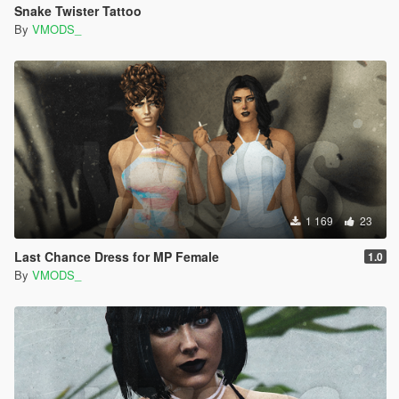
Snake Twister Tattoo
By
VMODS_
1 169
23
Last Chance Dress for MP Female
1.0
By
VMODS_