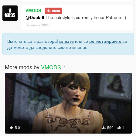
VMODS_
Изгонен
@Dock-6
The hairstyle is currently in our Patreon. :)
09 август 2024
Включете се в разговора!
влезте
или се
регистрирайте
за
да можете да споделите своето мнение.
More mods by
VMODS_
:
5.0
590
11