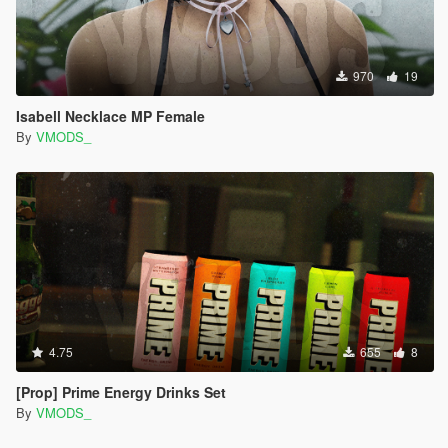
970
19
Isabell Necklace MP Female
By
VMODS_
4.75
655
8
[Prop] Prime Energy Drinks Set
By
VMODS_