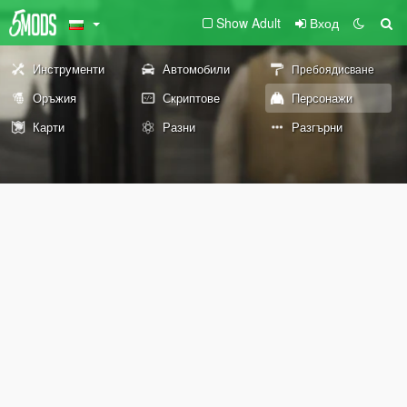
Show Adult
Вход
Инструменти
Автомобили
Пребоядисване
Оръжия
Скриптове
Персонажи
Карти
Разни
Разгърни