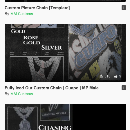
Custom Picture Chain [Template]
1
By
MM Customs
518
9
Fully Iced Out Custom Chain | Guapo | MP Male
1
By
MM Customs