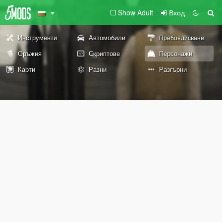
Show Adult
Вход
Инструменти
Автомобили
Пребоядисване
Оръжия
Скриптове
Персонажи
Карти
Разни
Разгърни