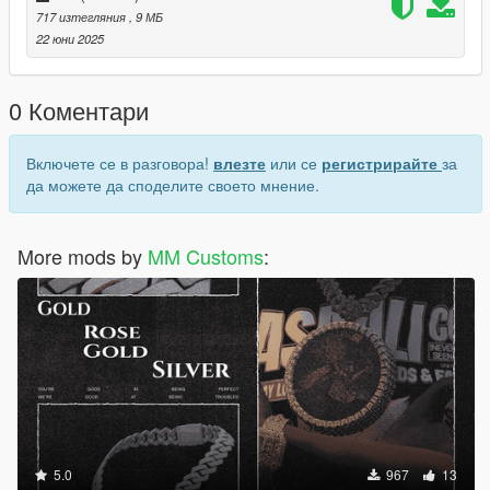
717 изтегляния
, 9 МБ
22 юни 2025
0 Коментари
Включете се в разговора!
влезте
или се
регистрирайте
за
да можете да споделите своето мнение.
More mods by
MM Customs
:
5.0
967
13