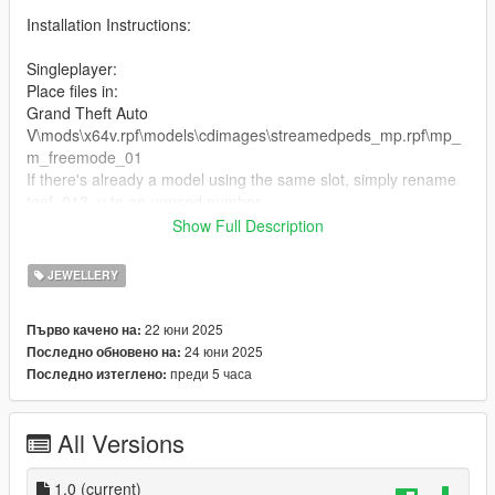
Installation Instructions:
Singleplayer:
Place files in:
Grand Theft Auto
V\mods\x64v.rpf\models\cdimages\streamedpeds_mp.rpf\mp_
m_freemode_01
If there's already a model using the same slot, simply rename
teef_013_u to an unused number.
Show Full Description
FiveM:
Rename the files as needed.
JEWELLERY
Drop them into your FiveM resource’s stream folder.
22 юни 2025
Първо качено на:
🔥 More exclusive drops coming soon
24 юни 2025
Последно обновено на:
join the Discord to stay updated:
преди 5 часа
Последно изтеглено:
https://discord.gg/2SNYRj4fre
All Versions
1.0
(current)