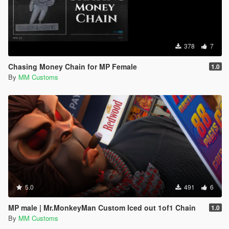
378
7
Chasing Money Chain for MP Female
1.0
By
MM Customs
5.0
491
6
MP male | Mr.MonkeyMan Custom Iced out 1of1 Chain
1.0
By
MM Customs