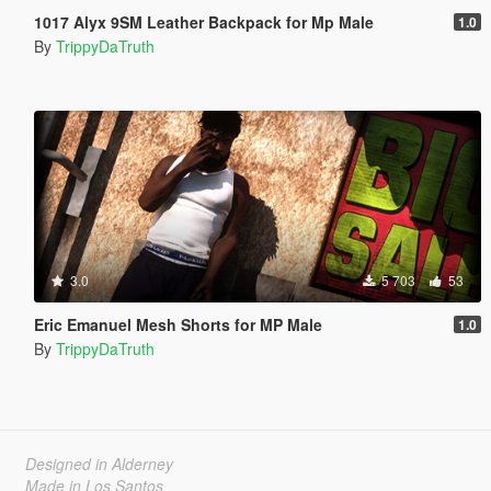
1017 Alyx 9SM Leather Backpack for Mp Male
1.0
By
TrippyDaTruth
3.0
5 703
53
Eric Emanuel Mesh Shorts for MP Male
1.0
By
TrippyDaTruth
Designed in Alderney
Made in Los Santos