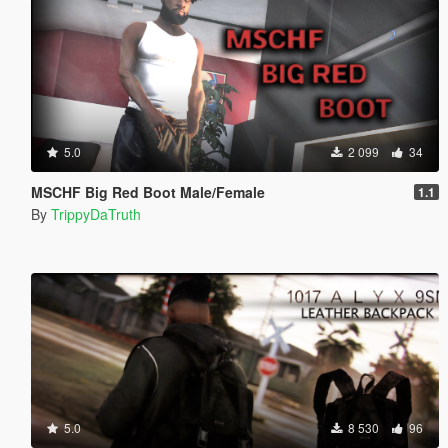
5.0
2 099
34
MSCHF Big Red Boot Male/Female
1.1
By
TrippyDaTruth
5.0
8 530
96