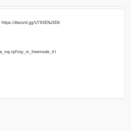
d https://discord.gg/U7X3ENJ3D6
eds_mp.rpf\mp_m_freemode_01