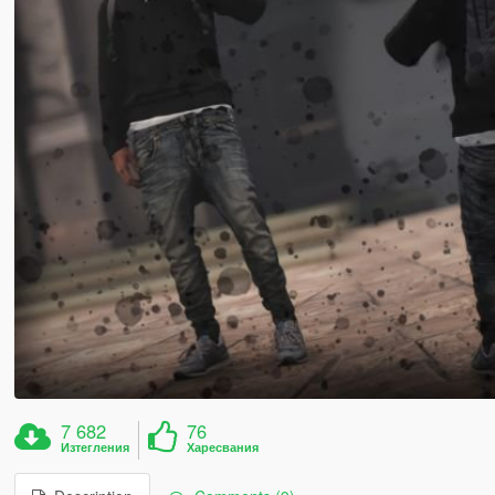
7 682
76
Изтегления
Харесвания