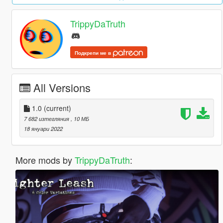
TrippyDaTruth
Подкрепи ме в
All Versions
1.0
(current)
7 682 изтегляния
, 10 МБ
18 януари 2022
More mods by
TrippyDaTruth
: