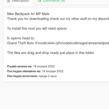
Description
Comments (9)
Nike Backpack for MP Male
Thank you for downloading check out my other stuff on my discor
To install this mod you will need openiv
In openiv head to:
Grand Theft Auto V\mods\x64v.rpf\models\cdimages\streamedp
The files are drag and drop ready just place in this folder
18 януари 2022
Първо качено на:
18 януари 2022
Последно обновено на:
преди 2 часа
Последно изтеглено: