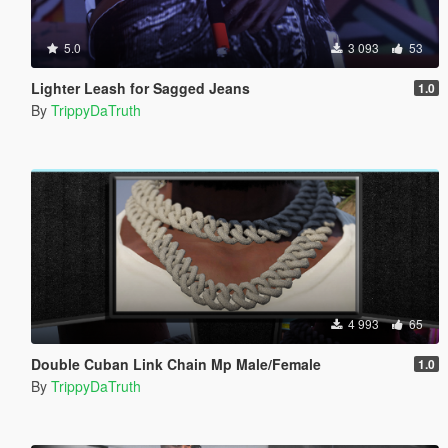
5.0
3 093
53
Lighter Leash for Sagged Jeans
1.0
By
TrippyDaTruth
4 993
65
Double Cuban Link Chain Mp Male/Female
1.0
By
TrippyDaTruth