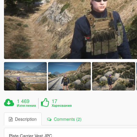
1 469
17
Изтегления
Харесвания
Description
Comments (2)
Plate Carrier Vest JPC