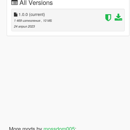
All Versions
1.0.0
(current)
1 469 изтегляния
, 10 МБ
24 април 2023
More mods by
mossdom005
: