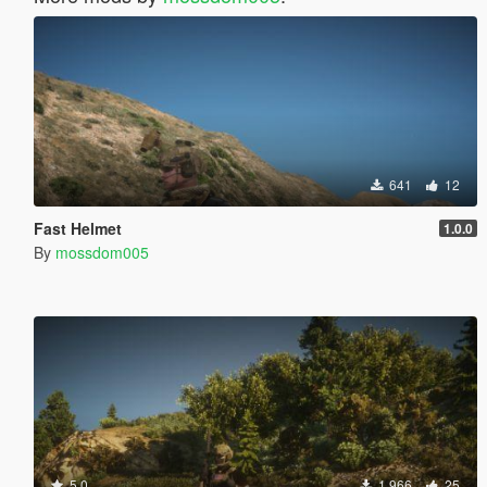
641
12
Fast Helmet
1.0.0
By
mossdom005
5.0
1 966
25