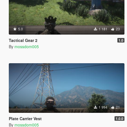
5.0
1 181
23
Tactical Gear 2
1.0
By
mossdom005
1 994
21
Plate Carrier Vest
1.0.0
By
mossdom005