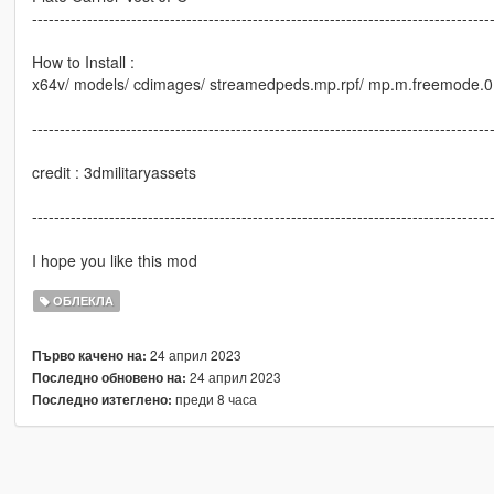
-----------------------------------------------------------------------------------
How to Install :
x64v/ models/ cdimages/ streamedpeds.mp.rpf/ mp.m.freemode.0
-----------------------------------------------------------------------------------
credit : 3dmilitaryassets
-----------------------------------------------------------------------------------
I hope you like this mod
ОБЛЕКЛА
24 април 2023
Първо качено на:
24 април 2023
Последно обновено на:
преди 8 часа
Последно изтеглено: