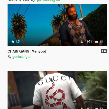
4.5
4 971
18
CHAIN GANG [Menyoo]
1.0
By
geniusofgta
4 929
32