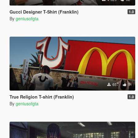
Gucci Designer T-Shirt (Franklin)
1.0
By
geniusofgta
657
9
True Religion T-shirt (Franklin)
1.0
By
geniusofgta