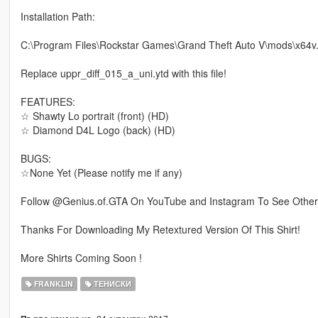
Installation Path:
C:\Program Files\Rockstar Games\Grand Theft Auto V\mods\x64v.
Replace uppr_diff_015_a_uni.ytd with this file!
FEATURES:
☆ Shawty Lo portrait (front) (HD)
☆ Diamond D4L Logo (back) (HD)
BUGS:
☆None Yet (Please notify me if any)
Follow @Genius.of.GTA On YouTube and Instagram To See Othe
Thanks For Downloading My Retextured Version Of This Shirt!
More Shirts Coming Soon !
FRANKLIN
ТЕНИСКИ