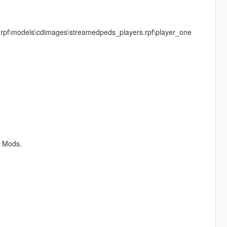
rpf\models\cdimages\streamedpeds_players.rpf\player_one
r Mods.