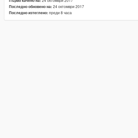
24 октомври 2017
Първо качено на:
24 октомври 2017
Последно обновено на:
преди 8 часа
Последно изтеглено: