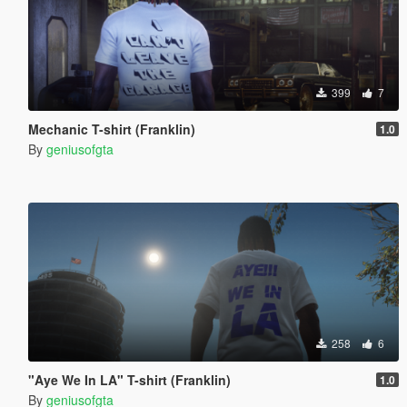
399
7
Mechanic T-shirt (Franklin)
1.0
By
geniusofgta
258
6
"Aye We In LA" T-shirt (Franklin)
1.0
By
geniusofgta