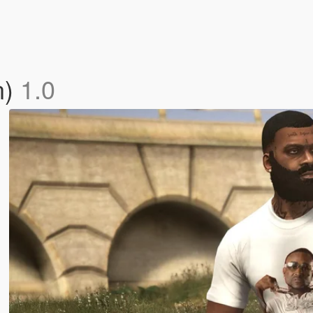
n)
1.0