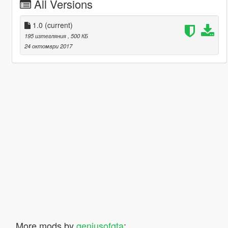
All Versions
1.0
(current)
195 изтегляния
, 500 КБ
24 октомври 2017
More mods by
geniusofgta
: