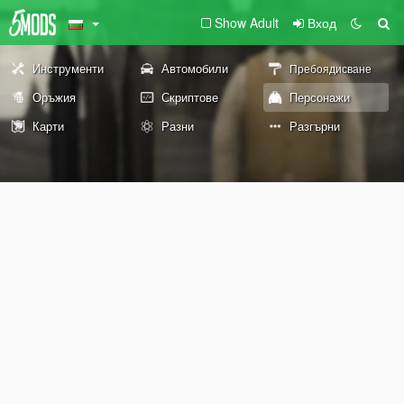
Show Adult
Вход
Инструменти
Автомобили
Пребоядисване
Оръжия
Скриптове
Персонажи
Карти
Разни
Разгърни