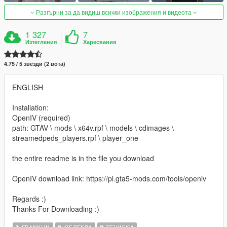
Разгърни за да видиш всички изображения и видеота
1 327
7
Изтегления
Харесвания
4.75 / 5 звезди (2 вота)
ENGLISH
Installation:
OpenIV (required)
path: GTAV \ mods \ x64v.rpf \ models \ cdimages \
streamedpeds_players.rpf \ player_one
the entire readme is in the file you download
OpenIV download link: https://pl.gta5-mods.com/tools/openiv
Regards :)
Thanks For Downloading :)