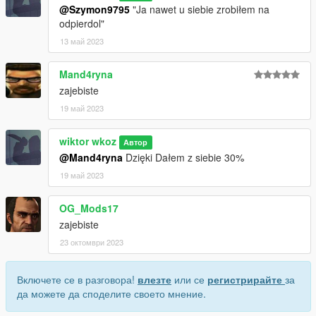
@Szymon9795
"Ja nawet u siebie zrobiłem na
odpierdol"
13 май 2023
Mand4ryna
zajebiste
19 май 2023
wiktor wkoz
Автор
@Mand4ryna
Dzięki Dałem z siebie 30%
19 май 2023
OG_Mods17
zajebiste
23 октомври 2023
Включете се в разговора!
влезте
или се
регистрирайте
за
да можете да споделите своето мнение.