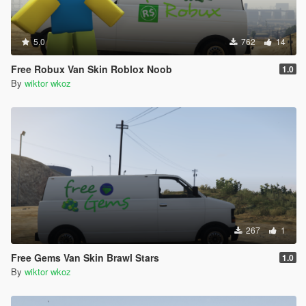
5.0
762
14
Free Robux Van Skin Roblox Noob
1.0
By
wiktor wkoz
267
1
Free Gems Van Skin Brawl Stars
1.0
By
wiktor wkoz