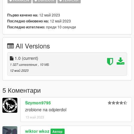
FRANKLIN
ОБЛЕКЛА
ТЕНИСКИ
12 май 2023
Първо качено на:
12 май 2023
Последно обновено на:
преди 10 секунди
Последно изтеглено:
All Versions
1.0
(current)
1 327 изтегляния
, 10 МБ
12 май 2023
5 Коментари
Szymon9795
zrobione na odpierdol
13 май 2023
wiktor wkoz
Автор