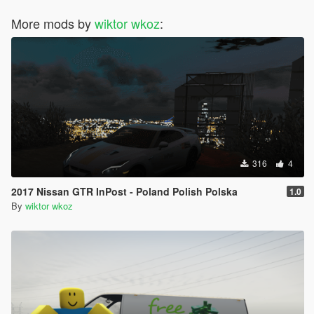
More mods by
wiktor wkoz
:
316
4
2017 Nissan GTR InPost - Poland Polish Polska
1.0
By
wiktor wkoz