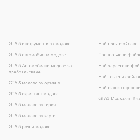
GTA 5 инструменти за модове
Най-нови файлове
GTA 5 автомобилни модове
Препоръчани файл
GTA 5 Автомобилни модове за
Най-харесвани фай
пребоядисване
Най-теглени файло
GTA 5 модове за оръжия
Най-високо оценен
GTA 5 скриптинг модове
GTA5-Mods.com Кл
GTA 5 модове за героя
GTA 5 модове за карти
GTA 5 разни модове