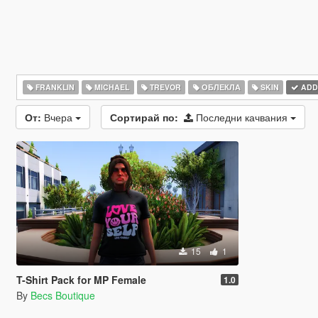
FRANKLIN
MICHAEL
TREVOR
ОБЛЕКЛА
SKIN
ADD
От:
Вчера
Сортирай по:
Последни качвания
15
1
T-Shirt Pack for MP Female
1.0
By
Becs Boutique