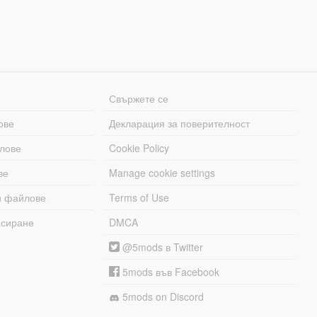
Свържете се
ове
Декларация за поверителност
лове
Cookie Policy
ве
Manage cookie settings
и файлове
Terms of Use
асиране
DMCA
@5mods в Twitter
5mods във Facebook
5mods on Discord