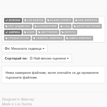
ВОЕННИ
LOS SANTOS
BLAINE COUNTY
SAN ANDREAS
ЛОС АНДЖЕЛИС
КАЛИФОРНИЯ
САЩ
БЕЛЕТРИСТИЧНИ
АФРИКА
АЗИЯ
АВСТРАЛИЯ
ЕВРОПА
СРЕДНИ ИЗТОК
СЕВЕРНА АМЕРИКА
ЮЖНА АМЕРИКА
От:
Миналата седмица
Сортирай по:
Най-високо оценени
Няма намерени файлове, моля опитайте се да промените
търсените файлове.
Designed in Alderney
Made in Los Santos