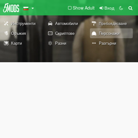
Show Adult
Вход
Инструменти
Автомобили
Пребоядисване
Оръжия
Скриптове
Персонажи
Карти
Разни
Разгърни