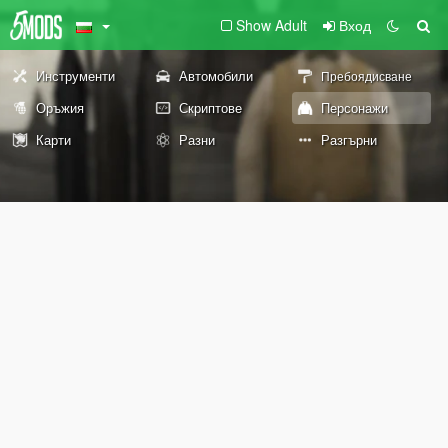
Show Adult
Вход
Инструменти
Автомобили
Пребоядисване
Оръжия
Скриптове
Персонажи
Карти
Разни
Разгърни