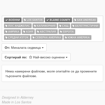
ВОЕННИ
LOS SANTOS
BLAINE COUNTY
SAN ANDREAS
ЛОС АНДЖЕЛИС
КАЛИФОРНИЯ
САЩ
БЕЛЕТРИСТИЧНИ
АФРИКА
АЗИЯ
АВСТРАЛИЯ
ЕВРОПА
СРЕДНИ ИЗТОК
СЕВЕРНА АМЕРИКА
ЮЖНА АМЕРИКА
От:
Миналата седмица
Сортирай по:
Най-високо оценени
Няма намерени файлове, моля опитайте се да промените
търсените файлове.
Designed in Alderney
Made in Los Santos