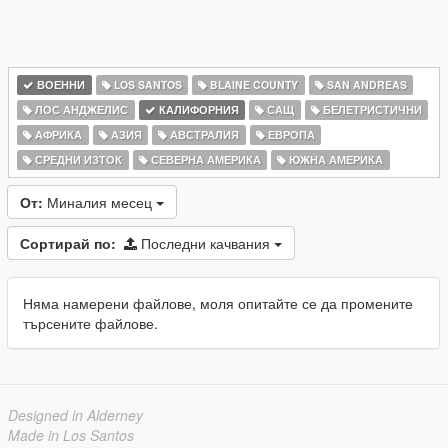
ВОЕННИ
LOS SANTOS
BLAINE COUNTY
SAN ANDREAS
ЛОС АНДЖЕЛИС
КАЛИФОРНИЯ
САЩ
БЕЛЕТРИСТИЧНИ
АФРИКА
АЗИЯ
АВСТРАЛИЯ
ЕВРОПА
СРЕДНИ ИЗТОК
СЕВЕРНА АМЕРИКА
ЮЖНА АМЕРИКА
От:
Миналия месец
Сортирай по:
Последни качвания
Няма намерени файлове, моля опитайте се да промените
търсените файлове.
Designed in Alderney
Made in Los Santos