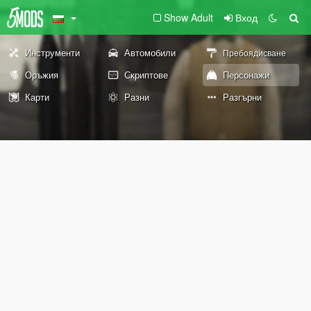
Show Adult
Вход
Инструменти
Автомобили
Пребоядисване
Оръжия
Скриптове
Персонажи
Карти
Разни
Разгърни