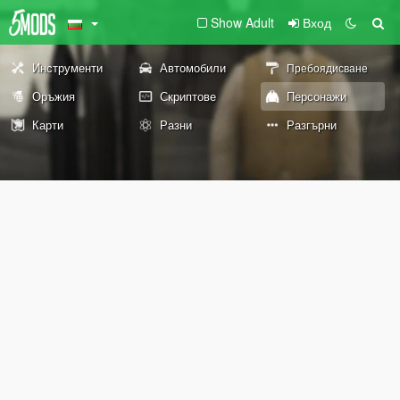
Show Adult
Вход
Инструменти
Автомобили
Пребоядисване
Оръжия
Скриптове
Персонажи
Карти
Разни
Разгърни