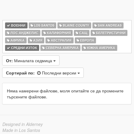
ВОЕННИ
LOS SANTOS
BLAINE COUNTY
SAN ANDREAS
ЛОС АНДЖЕЛИС
КАЛИФОРНИЯ
САЩ
БЕЛЕТРИСТИЧНИ
АФРИКА
АЗИЯ
АВСТРАЛИЯ
ЕВРОПА
СРЕДНИ ИЗТОК
СЕВЕРНА АМЕРИКА
ЮЖНА АМЕРИКА
От:
Миналата седмица
Сортирай по:
Последни версии
Няма намерени файлове, моля опитайте се да промените
търсените файлове.
Designed in Alderney
Made in Los Santos